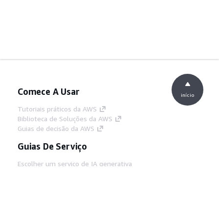
Comece A Usar
início
Tutoriais práticos da AWS
Biblioteca de Soluções da AWS
Guias de decisão da AWS
Guias De Serviço
Escolher um serviço de IA generativa
Guias de serviço da AWS
Tutoriais da AWS CLI no GitHub
Ferramentas De Desenvolvedor
Biblioteca de exemplos de código da AWS