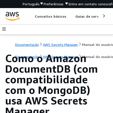
Português
Preferências
Entre em contato conosco
F
Conceitos básicos
Guias de serviço
Documentação
AWS Secrets Manager
Manual do usuári
Como o Amazon
Documentação
AWS Secrets Manager
Manual do usuári
DocumentDB (com
compatibilidade
com o MongoDB)
usa AWS Secrets
Manager