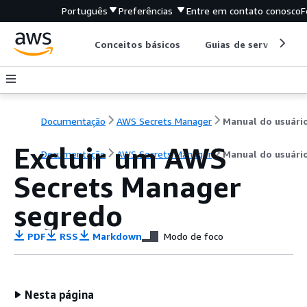
Português
Preferências
Entre em contato conosco
F
Conceitos básicos
Guias de serviço
Documentação
AWS Secrets Manager
Manual do usuári
Excluir um AWS
Documentação
AWS Secrets Manager
Manual do usuári
Secrets Manager
segredo
PDF
RSS
Markdown
Modo de foco
Nesta página