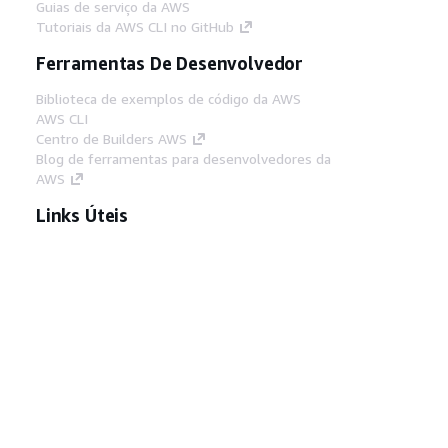
Guias de serviço da AWS
Tutoriais da AWS CLI no GitHub
Ferramentas De Desenvolvedor
Biblioteca de exemplos de código da AWS
AWS CLI
Centro de Builders AWS
Blog de ferramentas para desenvolvedores da
AWS
Links Úteis
Baixar servidor MCP de documentos da AWS
Faça login no Console da AWS
AWS re:Post
Privacidade
Termos do site
Preferências de
cookies
© 2026, Amazon Web Services, Inc. ou
suas afiliadas. Todos os direitos reservados.
Português