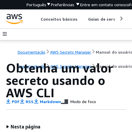
Português
Preferências
Entre em contato conosco
F
Conceitos básicos
Guias de serviço
Documentação
AWS Secrets Manager
Manual do usuári
Obtenha um valor
Documentação
AWS Secrets Manager
Manual do usuári
secreto usando o
AWS CLI
PDF
RSS
Markdown
Modo de foco
Nesta página