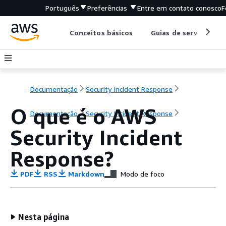
Português
Preferências
Entre em contato conosco
F
Conceitos básicos
Guias de serviço
Documentação
Security Incident Response
O que é o AWS
Documentação
Security Incident Response
Security Incident
Response?
PDF
RSS
Markdown
Modo de foco
Nesta página