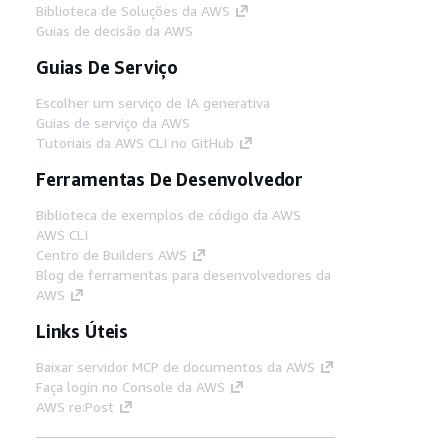
Biblioteca de Soluções da AWS
Guias de decisão da AWS
Guias De Serviço
Escolher um serviço de IA generativa
Guias de serviço da AWS
Tutoriais da AWS CLI no GitHub
Ferramentas De Desenvolvedor
Biblioteca de exemplos de código da AWS
AWS CLI
Centro de Builders AWS
Blog de ferramentas para desenvolvedores da
AWS
Links Úteis
Baixar servidor MCP de documentos da AWS
Faça login no Console da AWS
AWS re:Post