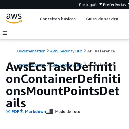
Português
Preferências
Conceitos básicos
Guias de serviço
Documentation
AWS Security Hub
API Reference
AwsEcsTaskDefiniti
Documentation
AWS Security Hub
API Reference
onContainerDefiniti
onsMountPointsDet
ails
PDF
Markdown
Modo de foco