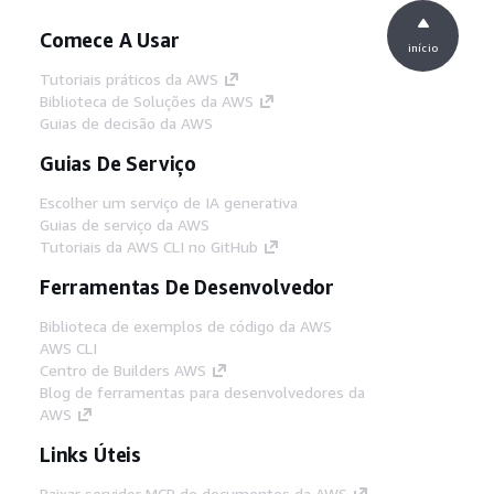
Comece A Usar
início
Tutoriais práticos da AWS
Biblioteca de Soluções da AWS
Guias de decisão da AWS
Guias De Serviço
Escolher um serviço de IA generativa
Guias de serviço da AWS
Tutoriais da AWS CLI no GitHub
Ferramentas De Desenvolvedor
Biblioteca de exemplos de código da AWS
AWS CLI
Centro de Builders AWS
Blog de ferramentas para desenvolvedores da
AWS
Links Úteis
Baixar servidor MCP de documentos da AWS