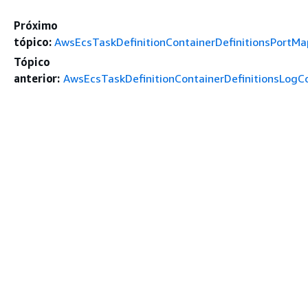
Próximo
tópico:
AwsEcsTaskDefinitionContainerDefinitionsPortMa
Tópico
anterior:
AwsEcsTaskDefinitionContainerDefinitionsLogC