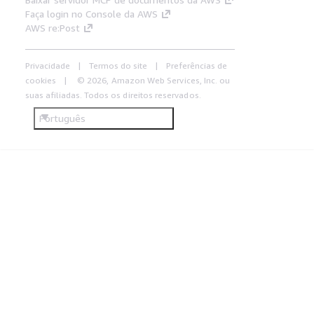
Faça login no Console da AWS
AWS re:Post
Privacidade
Termos do site
Preferências de
cookies
© 2026, Amazon Web Services, Inc. ou
suas afiliadas. Todos os direitos reservados.
Português