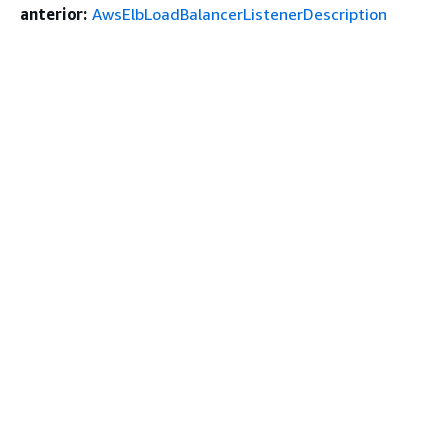
anterior:
AwsElbLoadBalancerListenerDescription