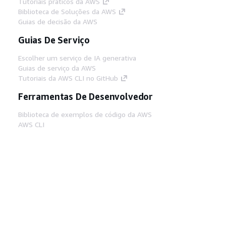
Tutoriais práticos da AWS
Biblioteca de Soluções da AWS
Guias de decisão da AWS
Guias De Serviço
Escolher um serviço de IA generativa
Guias de serviço da AWS
Tutoriais da AWS CLI no GitHub
Ferramentas De Desenvolvedor
Biblioteca de exemplos de código da AWS
AWS CLI
Centro de Builders AWS
Blog de ferramentas para desenvolvedores da
AWS
Links Úteis
Baixar servidor MCP de documentos da AWS
Faça login no Console da AWS
AWS re:Post