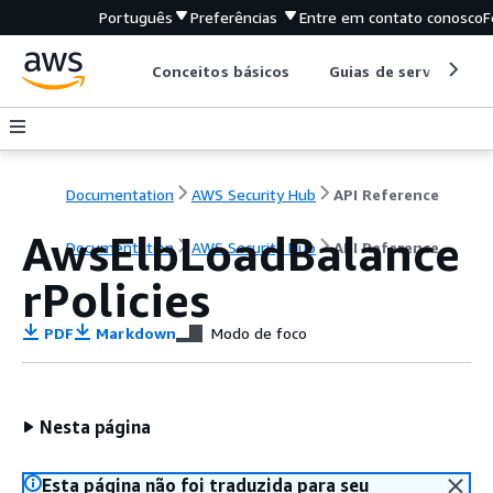
Português
Preferências
Entre em contato conosco
F
Conceitos básicos
Guias de serviço
Documentation
AWS Security Hub
API Reference
AwsElbLoadBalance
Documentation
AWS Security Hub
API Reference
rPolicies
PDF
Markdown
Modo de foco
Nesta página
Esta página não foi traduzida para seu