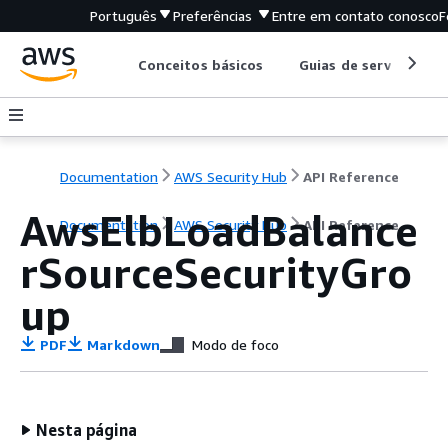
Português
Preferências
Entre em contato conosco
F
Conceitos básicos
Guias de serviço
Documentation
AWS Security Hub
API Reference
AwsElbLoadBalance
Documentation
AWS Security Hub
API Reference
rSourceSecurityGro
up
PDF
Markdown
Modo de foco
Nesta página