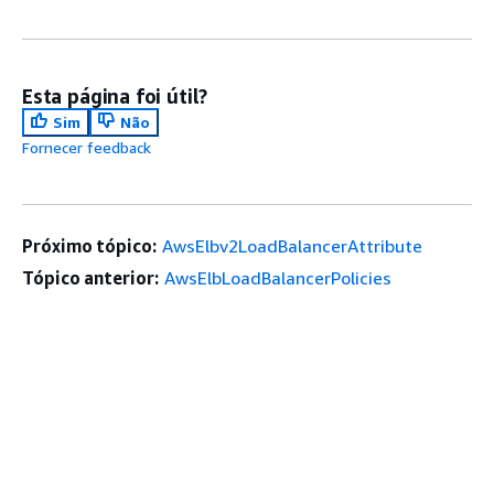
Esta página foi útil?
Sim
Não
Fornecer feedback
Próximo tópico:
AwsElbv2LoadBalancerAttribute
Tópico anterior:
AwsElbLoadBalancerPolicies