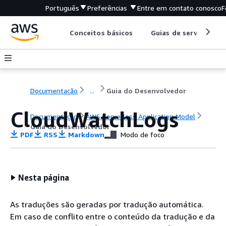
Português
Preferências
Entre em contato conosco
F
Conceitos básicos
Guias de serviço
Documentação
...
Guia do Desenvolvedor
CloudWatchLogs
Documentação
AWS Serverless Application Model
Guia do Desenvolvedor
PDF
RSS
Markdown
Modo de foco
Nesta página
As traduções são geradas por tradução automática.
Em caso de conflito entre o conteúdo da tradução e da