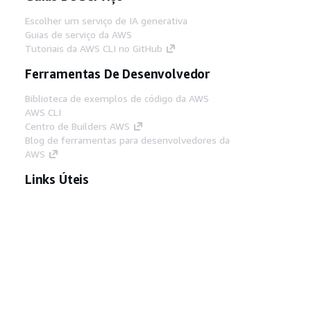
Escolher um serviço de IA generativa
Guias de serviço da AWS
Tutoriais da AWS CLI no GitHub
Ferramentas De Desenvolvedor
Biblioteca de exemplos de código da AWS
AWS CLI
Centro de Builders AWS
Blog de ferramentas para desenvolvedores da
AWS
Links Úteis
Baixar servidor MCP de documentos da AWS
Faça login no Console da AWS
AWS re:Post
Privacidade
Termos do site
Preferências de
cookies
© 2026, Amazon Web Services, Inc. ou
suas afiliadas. Todos os direitos reservados.