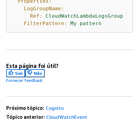
Properties:
LogGroupName:
Ref:
CloudWatchLambdaLogsGroup
FilterPattern:
My
pattern
Esta página foi útil?
Sim
Não
Fornecer feedback
Próximo tópico:
Cognito
Tópico anterior:
CloudWatchEvent