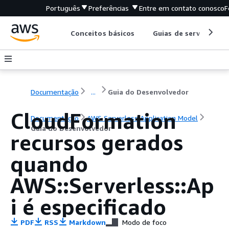
Português
Preferências
Entre em contato conosco
F
Conceitos básicos
Guias de serviço
Documentação
...
Guia do Desenvolvedor
CloudFormation
Documentação
AWS Serverless Application Model
Guia do Desenvolvedor
recursos gerados
quando
AWS::Serverless::Ap
i é especificado
PDF
RSS
Markdown
Modo de foco