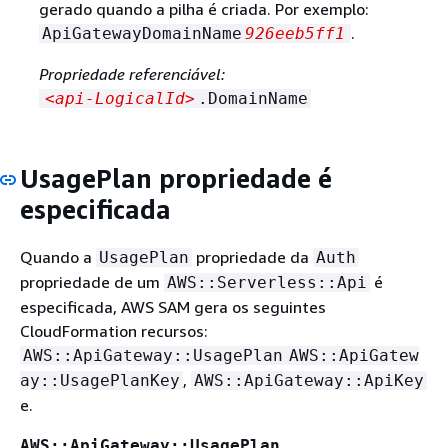
gerado quando a pilha é criada. Por exemplo:
.
ApiGatewayDomainName
926eeb5ff1
Propriedade referenciável:
<api‑LogicalId>
.DomainName
UsagePlan propriedade é
especificada
Quando a
propriedade da
UsagePlan
Auth
propriedade de um
é
AWS::Serverless::Api
especificada, AWS SAM gera os seguintes
CloudFormation recursos:
AWS::ApiGateway::UsagePlan
AWS::ApiGatew
,
ay::UsagePlanKey
AWS::ApiGateway::ApiKey
e.
AWS::ApiGateway::UsagePlan