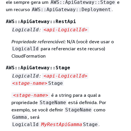
ele sempre gera um
e
AWS::ApiGateway::Stage
um recurso
.
AWS::ApiGateway::Deployment
AWS::ApiGateway::RestApi
:
LogicalId
<api‑LogicalId>
Propriedade referenciável:
N/A (você deve usar o
para referenciar este recurso)
LogicalId
CloudFormation
AWS::ApiGateway::Stage
:
LogicalId
<api‑LogicalId>
<stage‑name>
Stage
é a string para a qual a
<stage‑name>
propriedade
está definida. Por
StageName
exemplo, se você definir
como
StageName
, será
Gamma
.
LogicalId
MyRestApiGamma
Stage