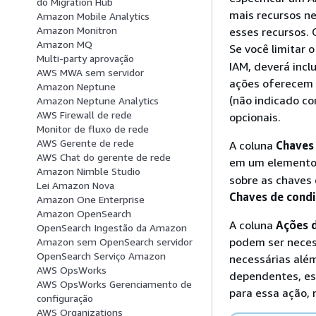
do Migration Hub
mais recursos n
Amazon Mobile Analytics
Amazon Monitron
esses recursos. 
Amazon MQ
Se você limitar 
Multi-party aprovação
IAM, deverá incl
AWS MWA sem servidor
ações oferecem s
Amazon Neptune
(não indicado co
Amazon Neptune Analytics
AWS Firewall de rede
opcionais.
Monitor de fluxo de rede
AWS Gerente de rede
A coluna
Chaves
AWS Chat do gerente de rede
em um element
Amazon Nimble Studio
sobre as chaves 
Lei Amazon Nova
Chaves de cond
Amazon One Enterprise
Amazon OpenSearch
A coluna
Ações 
OpenSearch Ingestão da Amazon
podem ser neces
Amazon sem OpenSearch servidor
OpenSearch Serviço Amazon
necessárias alé
AWS OpsWorks
dependentes, ess
AWS OpsWorks Gerenciamento de
para essa ação, 
configuração
AWS Organizations