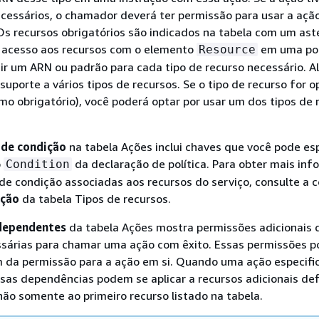
ecessários, o chamador deverá ter permissão para usar a açã
Os recursos obrigatórios são indicados na tabela com um aster
o acesso aos recursos com o elemento
em uma pol
Resource
uir um ARN ou padrão para cada tipo de recurso necessário. 
uporte a vários tipos de recursos. Se o tipo de recurso for o
mo obrigatório), você poderá optar por usar um dos tipos de 
 de condição
na tabela Ações inclui chaves que você pode esp
o
da declaração de política. Para obter mais in
Condition
de condição associadas aos recursos do serviço, consulte a 
ição
da tabela Tipos de recursos.
dependentes
da tabela Ações mostra permissões adicionais 
sárias para chamar uma ação com êxito. Essas permissões 
m da permissão para a ação em si. Quando uma ação especifi
as dependências podem se aplicar a recursos adicionais def
não somente ao primeiro recurso listado na tabela.