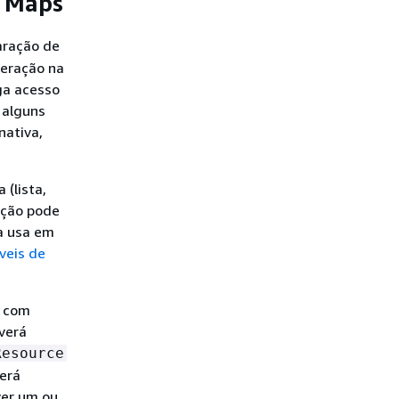
e Maps
aração de
peração na
ga acesso
 alguns
nativa,
 (lista,
ação pode
a usa em
veis de
l com
everá
Resource
derá
ver um ou