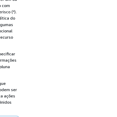
o com
isco (*).
ítica do
Algumas
pcional
recurso
ecificar
formações
coluna
que
podem ser
ca ações
inidos