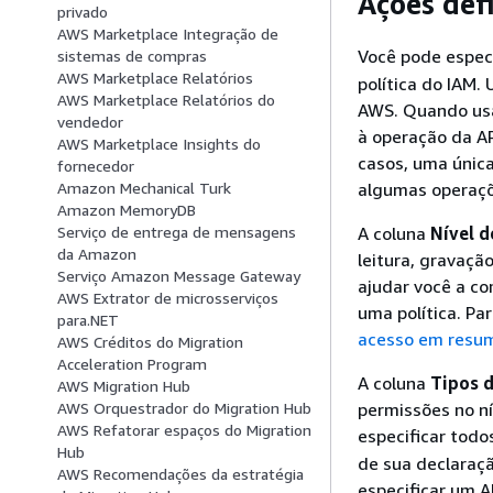
Ações def
privado
AWS Marketplace Integração de
Você pode espec
sistemas de compras
AWS Marketplace Relatórios
política do IAM.
AWS Marketplace Relatórios do
AWS. Quando usa
vendedor
à operação da A
AWS Marketplace Insights do
casos, uma única
fornecedor
algumas operaçõ
Amazon Mechanical Turk
Amazon MemoryDB
A coluna
Nível d
Serviço de entrega de mensagens
da Amazon
leitura, gravaçã
Serviço Amazon Message Gateway
ajudar você a c
AWS Extrator de microsserviços
uma política. Pa
para.NET
acesso em resum
AWS Créditos do Migration
Acceleration Program
A coluna
Tipos d
AWS Migration Hub
permissões no ní
AWS Orquestrador do Migration Hub
AWS Refatorar espaços do Migration
especificar todos
Hub
de sua declaraçã
AWS Recomendações da estratégia
especificar um A