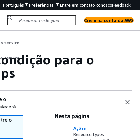
Português
Preferências
Entre em contato conosco
Feedback
Crie uma conta da AWS
o serviço
condição para o
o serviço
aps
e o
alecerá.
Nesta página
tre o
Ações
Resource types