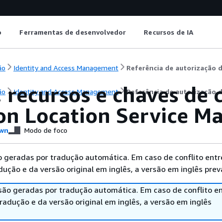
o
Ferramentas de desenvolvedor
Recursos de IA
ão
Identity and Access Management
Referência de autorização d
 recursos e chaves de 
ão
Identity and Access Management
Referência de autorização d
n Location Service M
wn
Modo de foco
 geradas por tradução automática. Em caso de conflito entr
ução e da versão original em inglês, a versão em inglês prev
são geradas por tradução automática. Em caso de conflito en
adução e da versão original em inglês, a versão em inglês