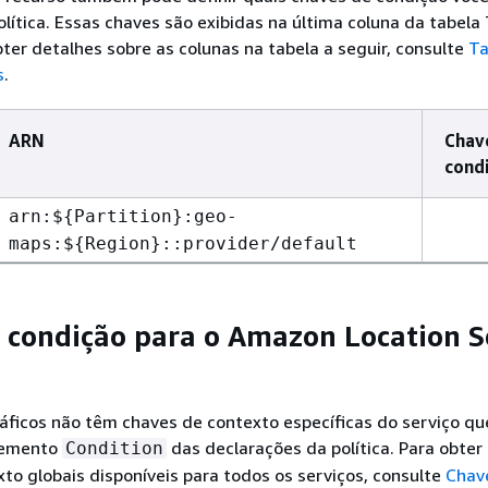
olítica. Essas chaves são exibidas na última coluna da tabela
bter detalhes sobre as colunas na tabela a seguir, consulte
Ta
s
.
ARN
Chav
cond
arn:$
{
Partition}:geo-
maps:$
{
Region}::provider/default
 condição para o Amazon Location S
ficos não têm chaves de contexto específicas do serviço q
lemento
das declarações da política. Para obter 
Condition
to globais disponíveis para todos os serviços, consulte
Chav