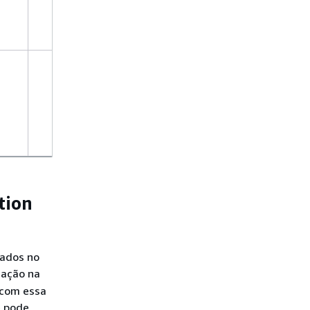
tion
sados no
 ação na
 com essa
ê pode