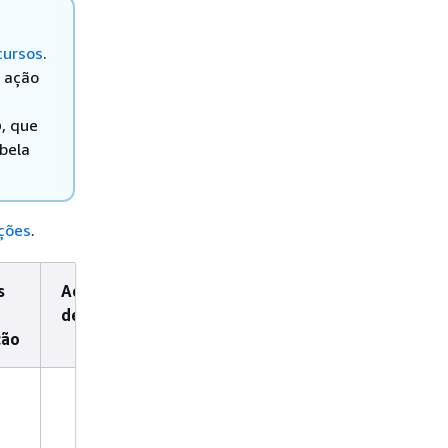
cursos
.
a ação
e
o
, que
bela
ções
.
s
Ações
dependentes
ção