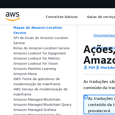
de assinaturas Linux
AWS Assinaturas de usuário do
License Manager
Conceitos básicos
Guias de serviç
Amazon Lightsail
Amazon Location
Mapas do Amazon Location
Service
Documentaç
API de locais do Amazon Location
Service
Ações,
Documentaç
Rotas do Amazon Location Service
Amazon Lookout for Equipment
Amazo
Amazon Lookout for Metrics
Amazon Lookout for Vision
PDF
Markdo
Amazon Machine Learning
Amazon Macie
AWS Teste de aplicativos de
As traduções são
modernização de mainframe
conteúdo da trad
AWS Serviço de modernização de
mainframe
As traduções 
Amazon Managed Blockchain
conteúdo da tr
Amazon Managed Blockchain Query
Amazon Managed Grafana
prevalecerá.
Amazon Managed Service for