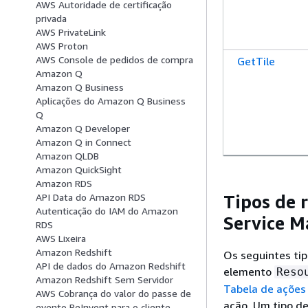
AWS Autoridade de certificação
privada
AWS PrivateLink
AWS Proton
AWS Console de pedidos de compra
GetTile
Amazon Q
Amazon Q Business
Aplicações do Amazon Q Business
Q
Amazon Q Developer
Amazon Q in Connect
Amazon QLDB
Amazon QuickSight
Amazon RDS
Tipos de 
API Data do Amazon RDS
Autenticação do IAM do Amazon
Service M
RDS
AWS Lixeira
Amazon Redshift
Os seguintes tip
API de dados do Amazon Redshift
elemento
Reso
Amazon Redshift Sem Servidor
Tabela de ações
AWS Cobrança do valor do passe de
ação. Um tipo d
evento ReInvent para o cliente