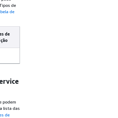
 Tipos de
bela de
es de
ição
ervice
ue podem
a lista das
es de