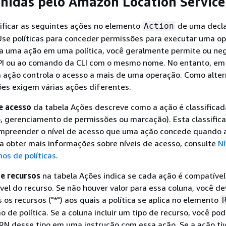
inidas pelo Amazon Location Servic
ificar as seguintes ações no elemento
de uma decl
Action
 Use políticas para conceder permissões para executar uma o
 uma ação em uma política, você geralmente permite ou ne
PI ou ao comando da CLI com o mesmo nome. No entanto, em
 ação controla o acesso a mais de uma operação. Como alter
es exigem várias ações diferentes.
e acesso
da tabela Ações descreve como a ação é classificada
o, gerenciamento de permissões ou marcação). Esta classific
ompreender o nível de acesso que uma ação concede quando 
ra obter mais informações sobre níveis de acesso, consulte
Ní
os de políticas
.
e recursos
na tabela Ações indica se cada ação é compatíve
vel do recurso. Se não houver valor para essa coluna, você d
 os recursos ("*") aos quais a política se aplica no elemento
o de política. Se a coluna incluir um tipo de recurso, você po
RN desse tipo em uma instrução com essa ação. Se a ação ti