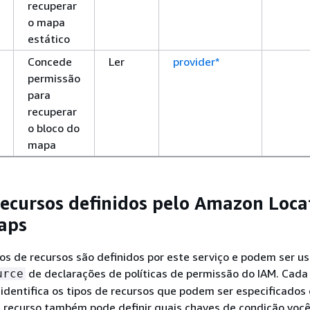
recuperar
o mapa
estático
Concede
Ler
provider*
permissão
para
recuperar
o bloco do
mapa
recursos definidos pelo Amazon Loca
aps
os de recursos são definidos por este serviço e podem ser u
de declarações de políticas de permissão do IAM. Cada
urce
identifica os tipos de recursos que podem ser especificados
e recurso também pode definir quais chaves de condição voc