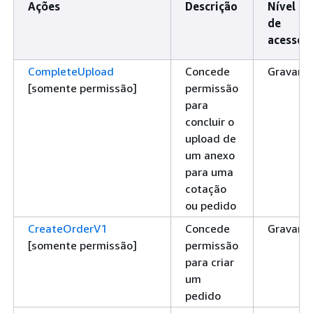
Ações
Descrição
Nível
de
acesso
CompleteUpload
Concede
Gravar
[somente permissão]
permissão
para
concluir o
upload de
um anexo
para uma
cotação
ou pedido
CreateOrderV1
Concede
Gravar
[somente permissão]
permissão
para criar
um
pedido