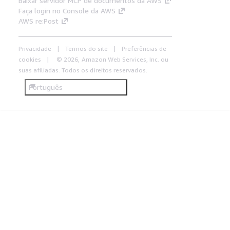
Baixar servidor MCP de documentos da AWS
Faça login no Console da AWS
AWS re:Post
Privacidade
Termos do site
Preferências de
cookies
© 2026, Amazon Web Services, Inc. ou
suas afiliadas. Todos os direitos reservados.
Português