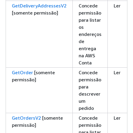
GetDeliveryAddressesV2
Concede
Ler
[somente permissão]
permissão
para listar
os
endereços
de
entrega
na AWS
Conta
GetOrder
[somente
Concede
Ler
permissão]
permissão
para
descrever
um
pedido
GetOrdersV2
[somente
Concede
Ler
permissão]
permissão
para listar