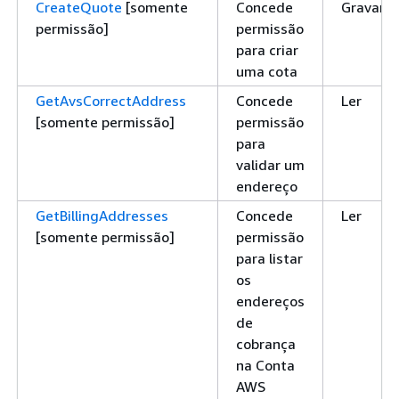
CreateQuote
[somente
Concede
Gravar
permissão]
permissão
para criar
uma cota
GetAvsCorrectAddress
Concede
Ler
[somente permissão]
permissão
para
validar um
endereço
GetBillingAddresses
Concede
Ler
[somente permissão]
permissão
para listar
os
endereços
de
cobrança
na Conta
AWS