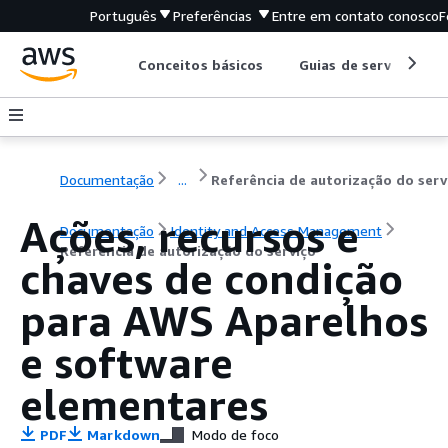
Português
Preferências
Entre em contato conosco
F
Conceitos básicos
Guias de serviço
Documentação
...
Referência de autorização do serv
Ações, recursos e
Documentação
Identity and Access Management
Referência de autorização do serviço
chaves de condição
para AWS Aparelhos
e software
elementares
PDF
Markdown
Modo de foco