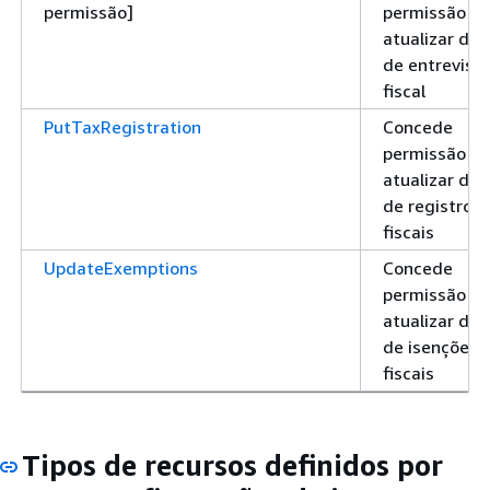
permissão]
permissão pa
atualizar da
de entrevist
fiscal
PutTaxRegistration
Concede
permissão pa
atualizar da
de registros
fiscais
UpdateExemptions
Concede
permissão pa
atualizar da
de isenções
fiscais
Tipos de recursos definidos por