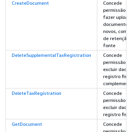
CreateDocument
Concede
permissão pa
fazer upload
documentos
novos, como 
de retenção 
fonte
DeleteSupplementalTaxRegistration
Concede
permissão pa
excluir dado
registro fisca
complementa
DeleteTaxRegistration
Concede
permissão pa
excluir dado
registro fisca
GetDocument
Concede
permissão pa