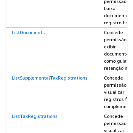
permissão pa
baixar
documentos 
registro fisca
ListDocuments
Concede
permissão pa
exibir
documentos,
como guias 
retenção na 
ListSupplementalTaxRegistrations
Concede
permissão pa
visualizar
registros fisc
complementa
ListTaxRegistrations
Concede
permissão pa
visualizar