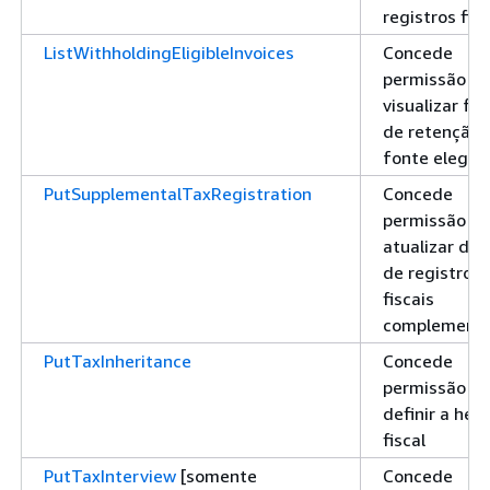
registros fisc
ListWithholdingEligibleInvoices
Concede
permissão pa
visualizar fa
de retenção 
fonte elegíve
PutSupplementalTaxRegistration
Concede
permissão pa
atualizar da
de registros
fiscais
complementa
PutTaxInheritance
Concede
permissão pa
definir a her
fiscal
PutTaxInterview
[somente
Concede