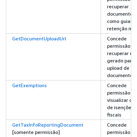
recuperar
documentos,
como guias 
retenção na 
GetDocumentUploadUrl
Concede
permissão pa
recuperar u
gerado para 
upload de
documentos
GetExemptions
Concede
permissão pa
visualizar da
de isenções
fiscais
GetTaxInfoReportingDocument
Concede
[somente permissão]
permissão pa