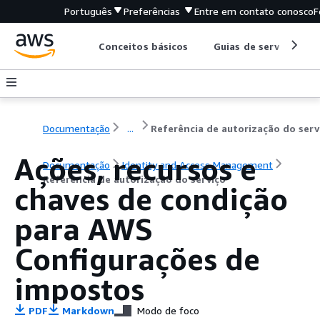
Português
Preferências
Entre em contato conosco
F
Conceitos básicos
Guias de serviço
Documentação
...
Referência de autorização do serv
Ações, recursos e
Documentação
Identity and Access Management
Referência de autorização do serviço
chaves de condição
para AWS
Configurações de
impostos
PDF
Markdown
Modo de foco