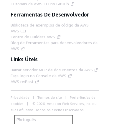
Tutoriais da AWS CLI no GitHub
Ferramentas De Desenvolvedor
Biblioteca de exemplos de código da AWS
AWS CLI
Centro de Builders AWS
Blog de ferramentas para desenvolvedores da
AWS
Links Úteis
Baixar servidor MCP de documentos da AWS
Faça login no Console da AWS
AWS re:Post
Privacidade
Termos do site
Preferências de
cookies
© 2026, Amazon Web Services, Inc. ou
suas afiliadas. Todos os direitos reservados.
Português