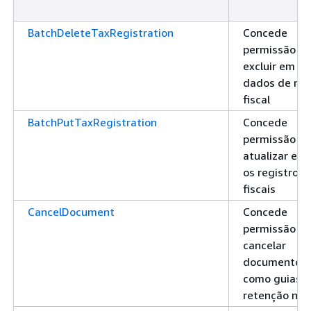
BatchDeleteTaxRegistration
Concede
permissão pa
excluir em lo
dados de reg
fiscal
BatchPutTaxRegistration
Concede
permissão pa
atualizar em 
os registros
fiscais
CancelDocument
Concede
permissão pa
cancelar
documentos,
como guias 
retenção na 