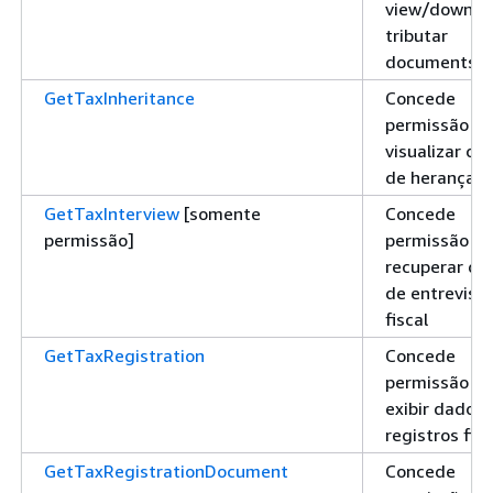
view/downlo
tributar
documents/
GetTaxInheritance
Concede
permissão pa
visualizar o 
de herança fi
GetTaxInterview
[somente
Concede
permissão]
permissão pa
recuperar da
de entrevist
fiscal
GetTaxRegistration
Concede
permissão pa
exibir dados 
registros fisc
GetTaxRegistrationDocument
Concede