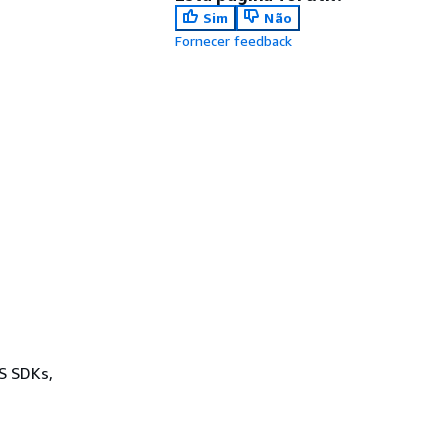
Sim
Não
Fornecer feedback
WS SDKs,