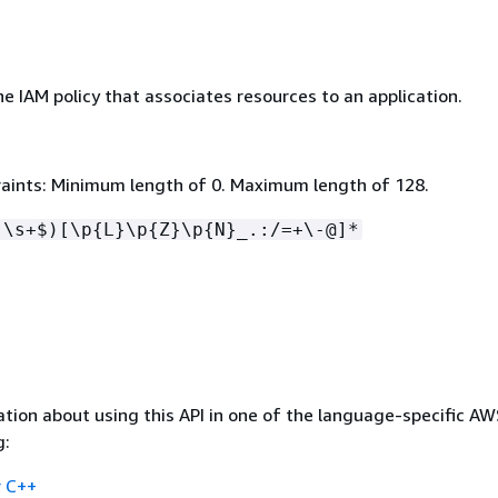
he IAM policy that associates resources to an application.
aints: Minimum length of 0. Maximum length of 128.
!\s+$)[\p
{
L}\p
{
Z}\p
{
N}_.:/=+\-@]*
tion about using this API in one of the language-specific A
g:
 C++