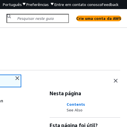
Português
Preferências
Entre em contato conosco
Feedback
Crie uma conta da AWS
Nesta página
an
Contents
See Also
Esta página foi útil?