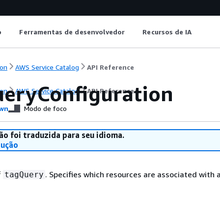
o
Ferramentas de desenvolvedor
Recursos de IA
on
AWS Service Catalog
API Reference
eryConfiguration
on
AWS Service Catalog
API Reference
wn
Modo de foco
ão foi traduzida para seu idioma.
dução
f
. Specifies which resources are associated with 
tagQuery