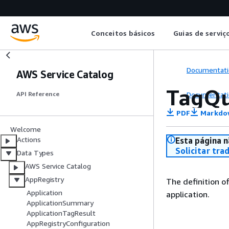
Conceitos básicos
Guias de serviç
Documentati
AWS Service Catalog
TagQu
Documentati
API Reference
PDF
Markdo
Welcome
Actions
Esta página n
Solicitar tra
Data Types
AWS Service Catalog
AppRegistry
The definition o
Application
application.
ApplicationSummary
ApplicationTagResult
AppRegistryConfiguration