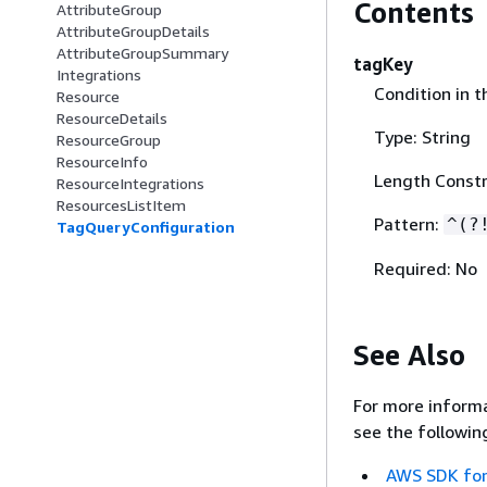
Contents
AttributeGroup
AttributeGroupDetails
AttributeGroupSummary
tagKey
Integrations
Condition in t
Resource
ResourceDetails
Type: String
ResourceGroup
ResourceInfo
Length Constr
ResourceIntegrations
ResourcesListItem
Pattern:
^(?
TagQueryConfiguration
Required: No
See Also
For more informa
see the followin
AWS SDK for