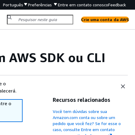
Português
Preferências
Entre em contato conosco
Feedback
Crie uma conta da AWS
m AWS SDK ou CLI
e o
alecerá.
Recursos relacionados
tre o
Você tem dúvidas sobre sua
Amazon.com conta ou sobre um
pedido que você fez? Se for esse o
caso, consulte Entre em contato