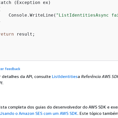
atch (Exception ex)

{
    Console.WriteLine(
"ListIdentitiesAsync fa


return
 result;

cer feedback
r detalhes da API, consulte
ListIdentities
a
Referência AWS SD
PI
.
lista completa dos guias do desenvolvedor do AWS SDK e ex
Usando o Amazon SES com um AWS SDK
. Este tópico também