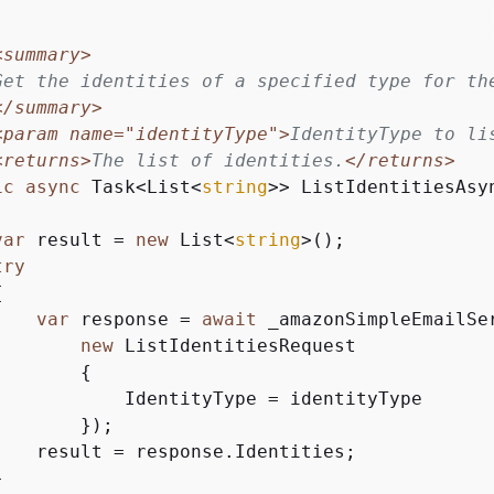
<summary>
Get the identities of a specified type for th
</summary>
<param name="identityType">
IdentityType to li
<returns>
The list of identities.
</returns>
ic
async
 Task<List<
string
>> ListIdentitiesAsy
var
 result = 
new
 List<
string
>();

try
{
var
 response = 
await
 _amazonSimpleEmailSe
new
 ListIdentitiesRequest

{
            IdentityType = identityType

       });

    result = response.Identities;


