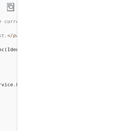
e current account.
st.
</param>
nc(IdentityType identityType)

rvice.ListIdentitiesAsync(
