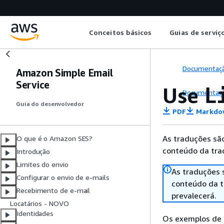
Conceitos básicos
Guias de serviç
Documentaç
Amazon Simple Email
Service
Use
L
Documentaç
Guia do desenvolvedor
PDF
Markdo
As traduções são
O que é o Amazon SES?
conteúdo da trad
Introdução
Limites do envio
As traduções 
Configurar o envio de e-mails
conteúdo da tr
Recebimento de e-mail
prevalecerá.
Locatários - NOVO
Identidades
Os exemplos de 