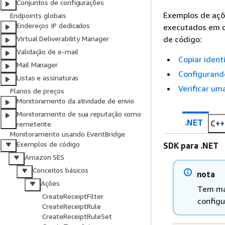
Conjuntos de configurações
Exemplos de açõ
Endpoints globais
Endereços IP dedicados
executados em c
de código:
Virtual Deliverability Manager
Validação de e-mail
Copiar ident
Mail Manager
Configurando
Listas e assinaturas
Verificar um
Planos de preços
Monitoramento da atividade de envio
Monitoramento de sua reputação como
.NET
C++
remetente
Monitoramento usando EventBridge
Exemplos de código
SDK para .NET
Amazon SES
Conceitos básicos
nota
Ações
Tem ma
CreateReceiptFilter
configu
CreateReceiptRule
CreateReceiptRuleSet