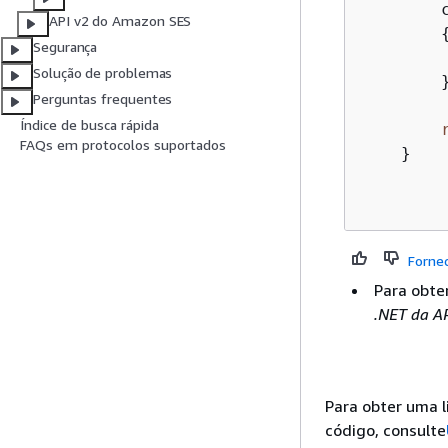
        c
API v2 do Amazon SES
Segurança
        
Solução de problemas
        }
Perguntas frequentes
Índice de busca rápida
FAQs em protocolos suportados
    }

Forne
Para obte
.NET da A
Para obter uma 
código, consulte