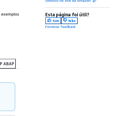
conosco no site da Amazon.
s exemplos
Esta página foi útil?
Sim
Não
Fornecer feedback
P ABAP