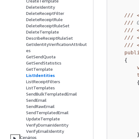
CreateTemplate
DeleteIdentity
DeleteReceiptFilter
///
DeleteReceiptRule
///
 
DeleteReceiptRuleSet
///
DeleteTemplate
///
DescribeReceiptRuleSet
GetIdentityVerificationAttribut
///
es
publ
GetSendQuota
{
GetSendStatistics
GetTemplate
ListIdentities
ListReceiptFilters
ListTemplates
SendBulkTemplatedEmail
SendEmail
SendRawEmail
        
SendTemplatedEmail
UpdateTemplate
         
VerifyDomainIdentity
        
VerifyEmailIdentity
        }
Cenários