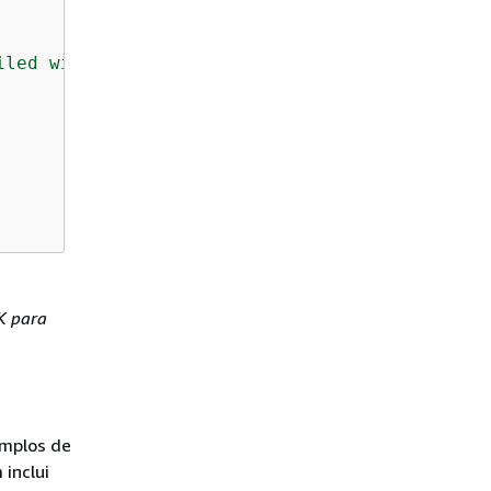
iled with exception: "
 + ex.Message);

K para
emplos de
 inclui