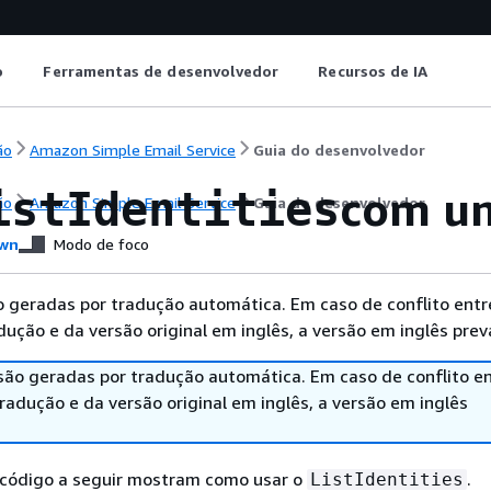
o
Ferramentas de desenvolvedor
Recursos de IA
ão
Amazon Simple Email Service
Guia do desenvolvedor
com u
istIdentities
ão
Amazon Simple Email Service
Guia do desenvolvedor
wn
Modo de foco
 geradas por tradução automática. Em caso de conflito entr
ução e da versão original em inglês, a versão em inglês prev
são geradas por tradução automática. Em caso de conflito en
adução e da versão original em inglês, a versão em inglês
código a seguir mostram como usar o
.
ListIdentities