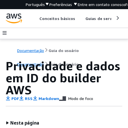
Português
Preferências
Entre em contato conosco
F
Conceitos básicos
Guias de serviço
Documentação
Guia do usuário
Privacidade e dados
Documentação
Guia do usuário
em ID do builder
AWS
PDF
RSS
Markdown
Modo de foco
Nesta página