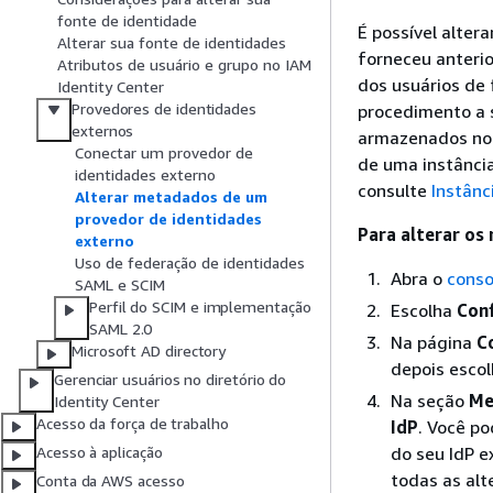
fonte de identidade
É possível alter
Alterar sua fonte de identidades
forneceu anteri
Atributos de usuário e grupo no IAM
dos usuários de 
Identity Center
Provedores de identidades
procedimento a 
externos
armazenados no I
Conectar um provedor de
de uma instância
identidades externo
consulte
Instânc
Alterar metadados de um
provedor de identidades
Para alterar os
externo
Uso de federação de identidades
Abra o
conso
SAML e SCIM
Perfil do SCIM e implementação
Escolha
Con
SAML 2.0
Na página
C
Microsoft AD directory
depois esco
Gerenciar usuários no diretório do
Na seção
Me
Identity Center
Acesso da força de trabalho
IdP
. Você po
do seu IdP e
Acesso à aplicação
todas as alt
Conta da AWS acesso