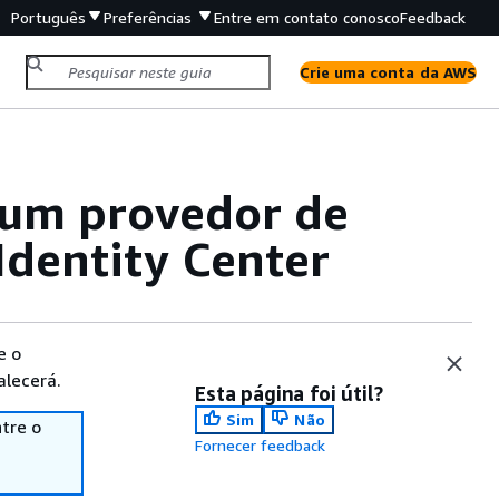
Português
Preferências
Entre em contato conosco
Feedback
Crie uma conta da AWS
 um provedor de
Identity Center
e o
alecerá.
Esta página foi útil?
Sim
Não
tre o
Fornecer feedback