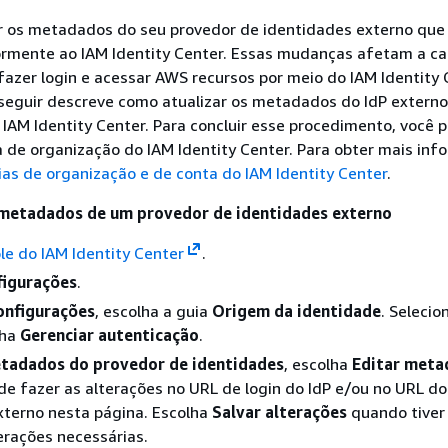
ar os metadados do seu provedor de identidades externo que
ormente ao IAM Identity Center. Essas mudanças afetam a c
fazer login e acessar AWS recursos por meio do IAM Identity 
seguir descreve como atualizar os metadados do IdP externo
AM Identity Center. Para concluir esse procedimento, você p
 de organização do IAM Identity Center. Para obter mais inf
ias de organização e de conta do IAM Identity Center
.
 metadados de um provedor de identidades externo
le do IAM Identity Center
.
figurações
.
onfigurações
, escolha a guia
Origem da identidade
. Seleci
lha
Gerenciar autenticação
.
tadados do provedor de identidades
, escolha
Editar meta
de fazer as alterações no URL de login do IdP e/ou no URL d
xterno nesta página. Escolha
Salvar alterações
quando tiver 
erações necessárias.