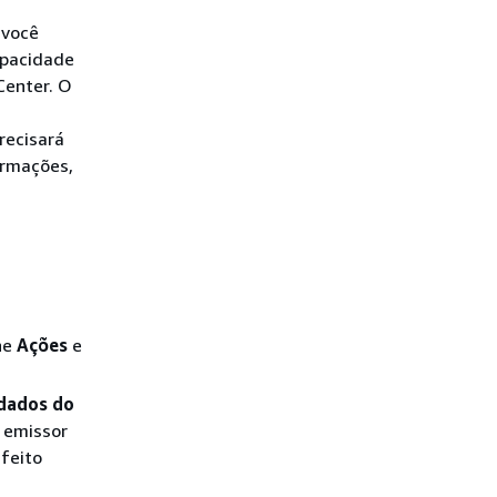
 você
apacidade
Center. O
recisará
ormações,
one
Ações
e
dados do
o emissor
feito