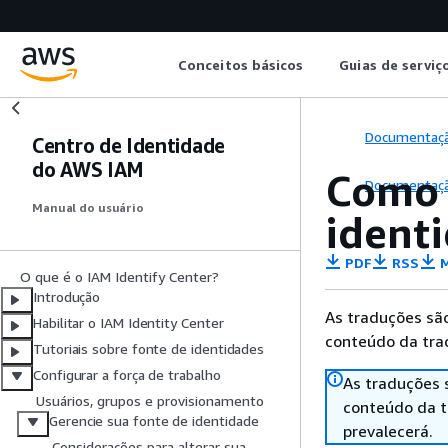
Conceitos básicos
Guias de serviç
Documentaç
Centro de Identidade
do AWS IAM
Como 
Documentaç
Manual do usuário
ident
PDF
RSS
M
O que é o IAM Identify Center?
Introdução
As traduções são
Habilitar o IAM Identity Center
conteúdo da trad
Tutoriais sobre fonte de identidades
Configurar a força de trabalho
As traduções 
Usuários, grupos e provisionamento
conteúdo da tr
Gerencie sua fonte de identidade
prevalecerá.
Considerações para alterar sua