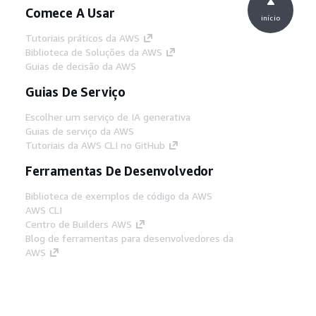
Comece A Usar
início
Tutoriais práticos da AWS
Biblioteca de Soluções da AWS
Guias de decisão da AWS
Guias De Serviço
Escolher um serviço de IA generativa
Guias de serviço da AWS
Tutoriais da AWS CLI no GitHub
Ferramentas De Desenvolvedor
Biblioteca de exemplos de código da AWS
AWS CLI
Centro de Builders AWS
Blog de ferramentas para desenvolvedores da
AWS
Links Úteis
Baixar servidor MCP de documentos da AWS