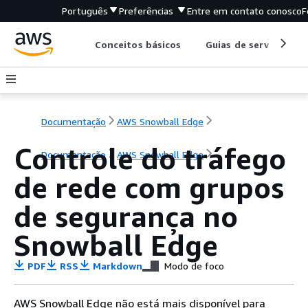
Português
Preferências
Entre em contato conosco
F
Conceitos básicos
Guias de serviço
Documentação
AWS Snowball Edge
Controle do tráfego
Documentação
AWS Snowball Edge
de rede com grupos
de segurança no
Snowball Edge
PDF
RSS
Markdown
Modo de foco
AWS Snowball Edge não está mais disponível para