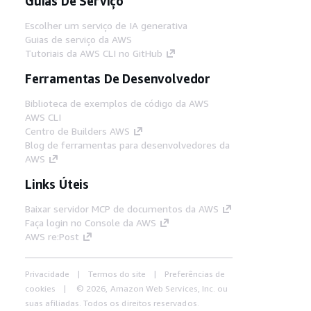
Guias De Serviço
Escolher um serviço de IA generativa
Guias de serviço da AWS
Tutoriais da AWS CLI no GitHub
Ferramentas De Desenvolvedor
Biblioteca de exemplos de código da AWS
AWS CLI
Centro de Builders AWS
Blog de ferramentas para desenvolvedores da
AWS
Links Úteis
Baixar servidor MCP de documentos da AWS
Faça login no Console da AWS
AWS re:Post
Privacidade
Termos do site
Preferências de
cookies
© 2026, Amazon Web Services, Inc. ou
suas afiliadas. Todos os direitos reservados.