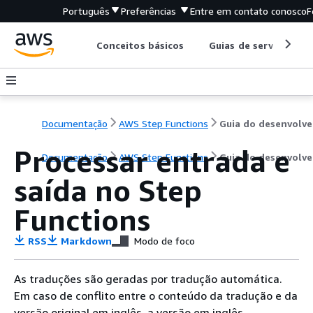
Português
Preferências
Entre em contato conosco
F
Conceitos básicos
Guias de serviço
Documentação
AWS Step Functions
G
Processar entrada e
Documentação
AWS Step Functions
Guia do desenvolv
saída no Step
Functions
RSS
Markdown
Modo de foco
As traduções são geradas por tradução automática.
Em caso de conflito entre o conteúdo da tradução e da
versão original em inglês, a versão em inglês