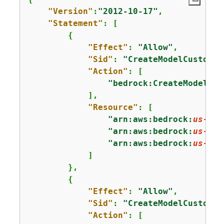
"Version"
:
"2012-10-17"
,

"Statement"
: [

{
"Effect"
: 
"Allow"
,

"Sid"
: 
"CreateModelCustomiz
"Action"
: [

"bedrock:CreateModelCus
            ],

"Resource"
: [

"arn:aws:bedrock:
us-eas
"arn:aws:bedrock:
us-eas
"arn:aws:bedrock:
us-eas
            ]

        },

{
"Effect"
: 
"Allow"
,

"Sid"
: 
"CreateModelCustomiz
"Action"
: [
