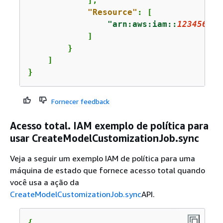
            ],

"Resource"
: [

"arn:aws:iam::
123456789
            ]

        }

    ]

}
Fornecer feedback
Acesso total. IAM exemplo de política para
usar CreateModelCustomizationJob.sync
Veja a seguir um exemplo IAM de política para uma
máquina de estado que fornece acesso total quando
você usa a ação da
CreateModelCustomizationJob.sync
API.
{