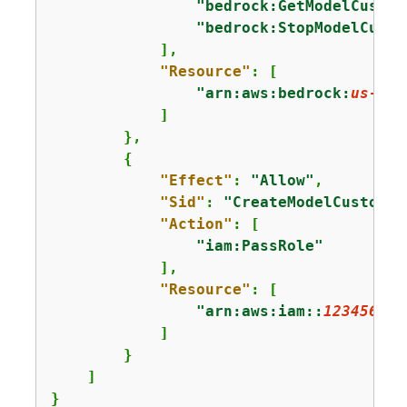
"bedrock:GetModelCustom
"bedrock:StopModelCusto
            ],

"Resource"
: [

"arn:aws:bedrock:
us-eas
            ]

        },

{
"Effect"
: 
"Allow"
,

"Sid"
: 
"CreateModelCustomiz
"Action"
: [

"iam:PassRole"
            ],

"Resource"
: [

"arn:aws:iam::
123456789
            ]

        }

    ]

}