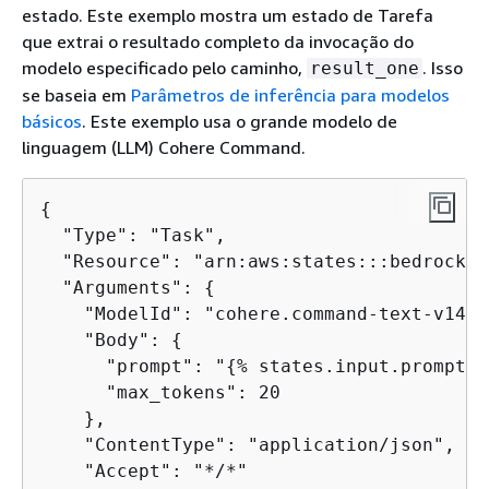
estado. Este exemplo mostra um estado de Tarefa
que extrai o resultado completo da invocação do
modelo especificado pelo caminho,
. Isso
result_one
se baseia em
Parâmetros de inferência para modelos
básicos
. Este exemplo usa o grande modelo de
linguagem (LLM) Cohere Command.
{
  "Type": "Task",

  "Resource": "arn:aws:states:::bedrock:i
  "Arguments": 
{
    "ModelId": "cohere.command-text-v14",

    "Body": 
{
      "prompt": "
{
% states.input.prompt_o
      "max_tokens": 20

    },

    "ContentType": "application/json",

    "Accept": "*/*"
