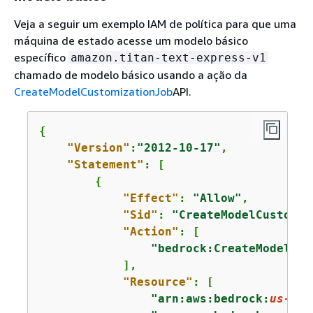
Veja a seguir um exemplo IAM de política para que uma
máquina de estado acesse um modelo básico
específico
amazon.titan-text-express-v1
chamado de modelo básico usando a ação da
CreateModelCustomizationJob
API.
{
"Version"
:
"2012-10-17"
,

"Statement"
: [

{
"Effect"
: 
"Allow"
,

"Sid"
: 
"CreateModelCustomiz
"Action"
: [

"bedrock:CreateModelCus
            ],

"Resource"
: [

"arn:aws:bedrock:
us-eas