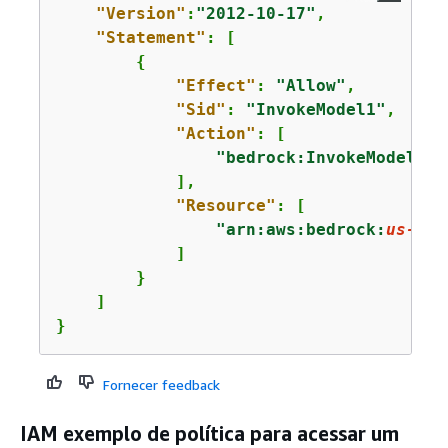
"Version"
:
"2012-10-17"
,

"Statement"
: [

{
"Effect"
: 
"Allow"
,

"Sid"
: 
"InvokeModel1"
,

"Action"
: [

"bedrock:InvokeModel"
            ],

"Resource"
: [

"arn:aws:bedrock:
us-eas
            ]

        }

    ]

}
Fornecer feedback
IAM exemplo de política para acessar um