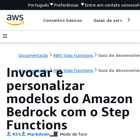
Português
Preferências
Entre em contato conosco
F
Conceitos básicos
Guias de serviço
Documentação
AWS Step Functions
G
Invocar e
Documentação
AWS Step Functions
Guia do desenvolv
personalizar
modelos do Amazon
Bedrock com o Step
Functions
RSS
Markdown
Modo de foco