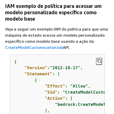
IAM exemplo de política para acessar um
modelo personalizado específico como
modelo base
Veja a seguir um exemplo IAM de política para que uma
máquina de estado acesse um modelo personalizado
específico como modelo base usando a ação da
CreateModelCustomizationJob
API.
{
"Version"
:
"2012-10-17"
,

"Statement"
: [

{
"Effect"
: 
"Allow"
,

"Sid"
: 
"CreateModelCustomiz
"Action"
: [

"bedrock:CreateModelCus
            ],
