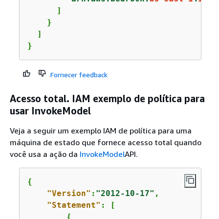
      ]

    }

  ]

}
Fornecer feedback
Acesso total. IAM exemplo de política para
usar InvokeModel
Veja a seguir um exemplo IAM de política para uma
máquina de estado que fornece acesso total quando
você usa a ação da
InvokeModel
API.
{
"Version"
:
"2012-10-17"
,

"Statement"
: [

{