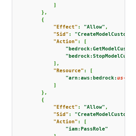
            ]

        },

{
"Effect"
: 
"Allow"
,

"Sid"
: 
"CreateModelCustomiz
"Action"
: [

"bedrock:GetModelCustom
"bedrock:StopModelCusto
            ],

"Resource"
: [

"arn:aws:bedrock:
us-eas
            ]

        },

{
"Effect"
: 
"Allow"
,

"Sid"
: 
"CreateModelCustomiz
"Action"
: [

"iam:PassRole"