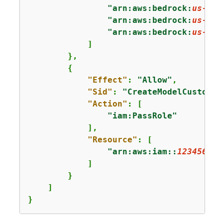
"arn:aws:bedrock:
us-eas
"arn:aws:bedrock:
us-eas
"arn:aws:bedrock:
us-eas
            ]

        },

{
"Effect"
: 
"Allow"
,

"Sid"
: 
"CreateModelCustomiz
"Action"
: [

"iam:PassRole"
            ],

"Resource"
: [

"arn:aws:iam::
123456789
            ]

        }

    ] 

}