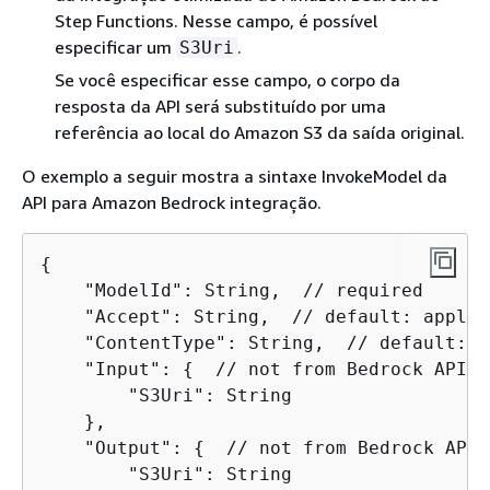
Step Functions. Nesse campo, é possível
especificar um
.
S3Uri
Se você especificar esse campo, o corpo da
resposta da API será substituído por uma
referência ao local do Amazon S3 da saída original.
O exemplo a seguir mostra a sintaxe InvokeModel da
API para Amazon Bedrock integração.
{
    "ModelId": String,  // required

    "Accept": String,  // default: applic
    "ContentType": String,  // default: a
    "Input": 
{
  // not from Bedrock API

        "S3Uri": String

    },  

    "Output": 
{
  // not from Bedrock API

        "S3Uri": String
