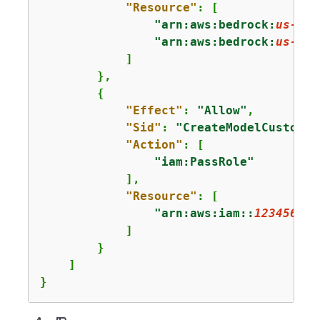
"Resource"
: [

"arn:aws:bedrock:
us-eas
"arn:aws:bedrock:
us-eas
            ]

        },

{
"Effect"
: 
"Allow"
,

"Sid"
: 
"CreateModelCustomiz
"Action"
: [

"iam:PassRole"
            ],

"Resource"
: [

"arn:aws:iam::
123456789
            ]

        }

    ] 

}