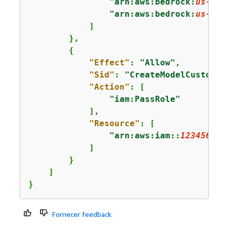
"arn:aws:bedrock:
us-eas
"arn:aws:bedrock:
us-eas
            ]

        },

{
"Effect"
: 
"Allow"
,

"Sid"
: 
"CreateModelCustomiz
"Action"
: [

"iam:PassRole"
            ],

"Resource"
: [

"arn:aws:iam::
123456789
            ]

        }

    ] 

}
Fornecer feedback