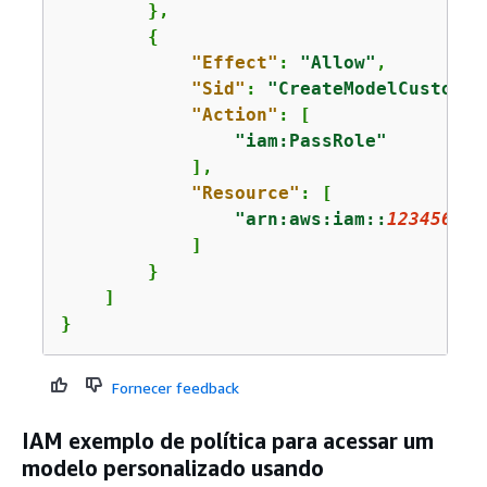
        },

{
"Effect"
: 
"Allow"
,

"Sid"
: 
"CreateModelCustomiz
"Action"
: [

"iam:PassRole"
            ],

"Resource"
: [

"arn:aws:iam::
123456789
            ]

        }

    ]

}
Fornecer feedback
IAM exemplo de política para acessar um
modelo personalizado usando