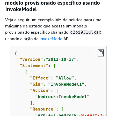
modelo provisionado específico usando
InvokeModel
Veja a seguir um exemplo IAM de política para uma
máquina de estado que acessa um modelo
provisionado específico chamado
c2oi931ulksx
usando a ação da
InvokeModel
API.
{
"Version"
:
"2012-10-17"
,

"Statement"
: [

{
"Effect"
: 
"Allow"
,

"Sid"
: 
"InvokeModel1"
,

"Action"
: [

"bedrock:InvokeModel"
      ],

"Resource"
: [

"arn:aws:bedrock:
us-east-1
:
1234