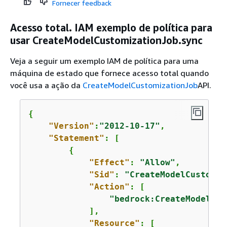
Fornecer feedback
Acesso total. IAM exemplo de política para
usar CreateModelCustomizationJob.sync
Veja a seguir um exemplo IAM de política para uma
máquina de estado que fornece acesso total quando
você usa a ação da
CreateModelCustomizationJob
API.
{
"Version"
:
"2012-10-17"
,

"Statement"
: [

{
"Effect"
: 
"Allow"
,

"Sid"
: 
"CreateModelCustomiz
"Action"
: [

"bedrock:CreateModelCus
            ],

"Resource"
: [
