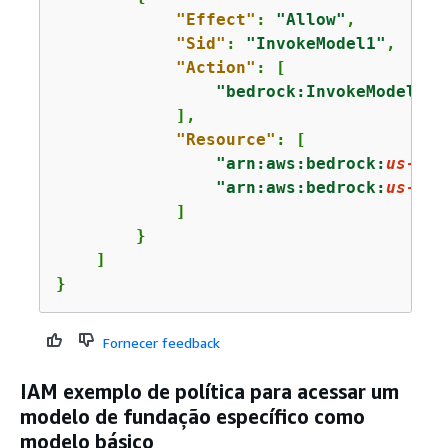
"Effect"
: 
"Allow"
,

"Sid"
: 
"InvokeModel1"
,

"Action"
: [

"bedrock:InvokeModel"
            ],

"Resource"
: [

"arn:aws:bedrock:
us-eas
"arn:aws:bedrock:
us-eas
            ]

        }

    ]

}
Fornecer feedback
IAM exemplo de política para acessar um
modelo de fundação específico como
modelo básico