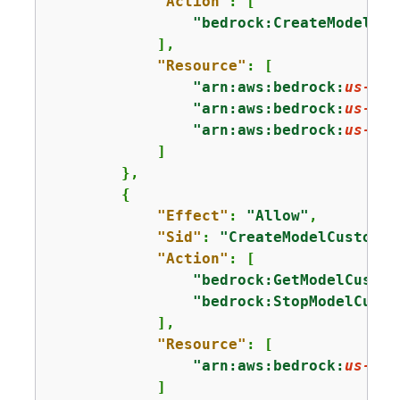
"Action"
: [

"bedrock:CreateModelCus
            ],

"Resource"
: [

"arn:aws:bedrock:
us-eas
"arn:aws:bedrock:
us-eas
"arn:aws:bedrock:
us-eas
            ]

        },

{
"Effect"
: 
"Allow"
,

"Sid"
: 
"CreateModelCustomiz
"Action"
: [

"bedrock:GetModelCustom
"bedrock:StopModelCusto
            ],

"Resource"
: [

"arn:aws:bedrock:
us-eas
            ]
