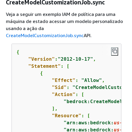
CreateModelCustomizationJob.sync
Veja a seguir um exemplo IAM de política para uma
máquina de estado acessar um modelo personalizado
usando a ação da
CreateModelCustomizationJob.sync
API.
{
"Version"
:
"2012-10-17"
,

"Statement"
: [

{
"Effect"
: 
"Allow"
,

"Sid"
: 
"CreateModelCustomiz
"Action"
: [

"bedrock:CreateModelCus
            ],

"Resource"
: [

"arn:aws:bedrock:
us-eas
"arn:aws:bedrock:
us-eas