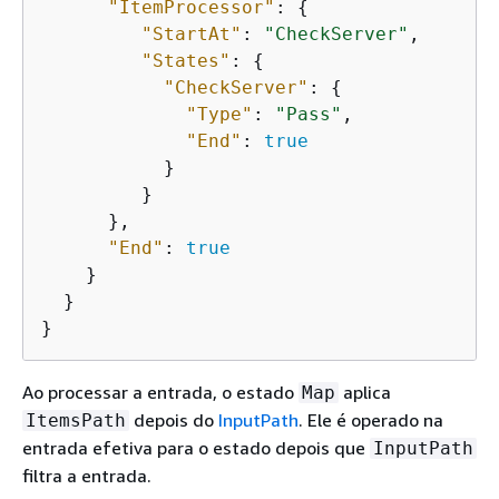
"ItemProcessor"
: 
{
"StartAt"
: 
"CheckServer"
,

"States"
: 
{
"CheckServer"
: 
{
"Type"
: 
"Pass"
,

"End"
: 
true
           }

         }

      },

"End"
: 
true
    }

  }

}
Ao processar a entrada, o estado
aplica
Map
depois do
InputPath
. Ele é operado na
ItemsPath
entrada efetiva para o estado depois que
InputPath
filtra a entrada.