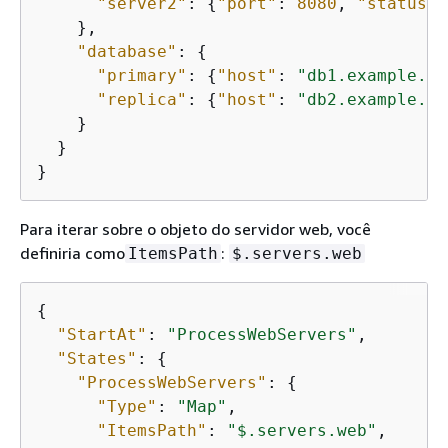
"server2"
: 
{
"port"
: 
8080
, 
"status"
:
    },

"database"
: 
{
"primary"
: 
{
"host"
: 
"db1.example.co
"replica"
: 
{
"host"
: 
"db2.example.co
    }

  }

}
Para iterar sobre o objeto do servidor web, você
definiria como
:
ItemsPath
$.servers.web
{
"StartAt"
: 
"ProcessWebServers"
,

"States"
: 
{
"ProcessWebServers"
: 
{
"Type"
: 
"Map"
,

"ItemsPath"
: 
"$.servers.web"
,
