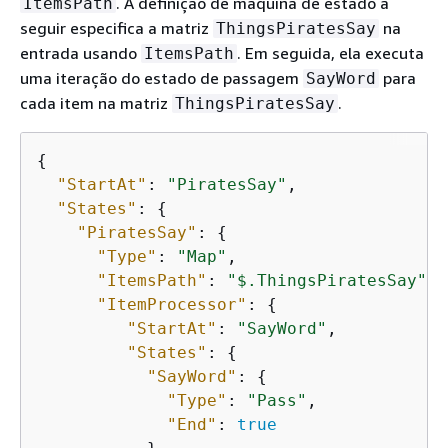
. A definição de máquina de estado a
ItemsPath
seguir especifica a matriz
na
ThingsPiratesSay
entrada usando
. Em seguida, ela executa
ItemsPath
uma iteração do estado de passagem
para
SayWord
cada item na matriz
.
ThingsPiratesSay
{
"StartAt"
: 
"PiratesSay"
,

"States"
: 
{
"PiratesSay"
: 
{
"Type"
: 
"Map"
,

"ItemsPath"
: 
"$.ThingsPiratesSay"
,

"ItemProcessor"
: 
{
"StartAt"
: 
"SayWord"
,

"States"
: 
{
"SayWord"
: 
{
"Type"
: 
"Pass"
,

"End"
: 
true