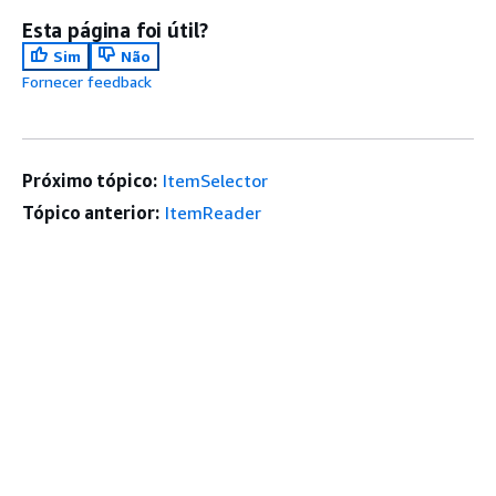
Esta página foi útil?
Sim
Não
Fornecer feedback
Próximo tópico:
ItemSelector
Tópico anterior:
ItemReader