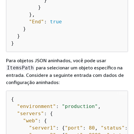
           }

         }

      },

"End"
: 
true
    }

  }

} 
Para objetos JSON aninhados, você pode usar
para selecionar um objeto específico na
ItemsPath
entrada. Considere a seguinte entrada com dados de
configuração aninhados:
{
"environment"
: 
"production"
,

"servers"
: 
{
"web"
: 
{
"server1"
: 
{
"port"
: 
80
, 
"status"
: 
"