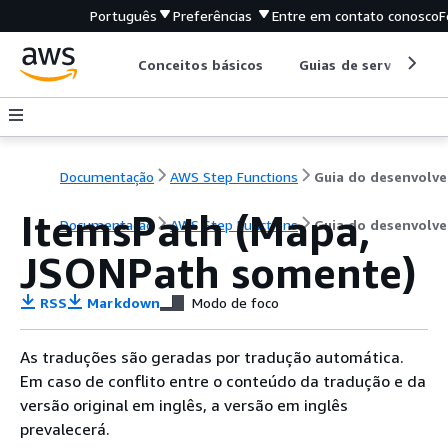
Português
Preferências
Entre em contato conosco
F
Conceitos básicos
Guias de serviço
Documentação
AWS Step Functions
G
ItemsPath (Mapa,
Documentação
AWS Step Functions
Guia do desenvolv
JSONPath somente)
RSS
Markdown
Modo de foco
As traduções são geradas por tradução automática.
Em caso de conflito entre o conteúdo da tradução e da
versão original em inglês, a versão em inglês
prevalecerá.