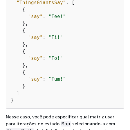
"ThingsGiantsSay"
: [

{
"say"
: 
"Fee!"
    },

{
"say"
: 
"Fi!"
    },

{
"say"
: 
"Fo!"
    },

{
"say"
: 
"Fum!"
    }

  ]

}
Nesse caso, você pode especificar qual matriz usar
para iterações do estado
selecionando-a com
Map