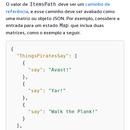
O valor de
deve ser um
caminho de
ItemsPath
referência
, e esse caminho deve ser avaliado como
uma matriz ou objeto JSON. Por exemplo, considere a
entrada para um estado
que inclua duas
Map
matrizes, como o exemplo a seguir.
{
"ThingsPiratesSay"
: [

{
"say"
: 
"Avast!"
    },

{
"say"
: 
"Yar!"
    },

{
"say"
: 
"Walk the Plank!"
    }

  ],
