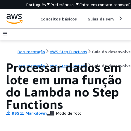
Português
Preferências
Entre em contato conosco
F
Conceitos básicos
Guias de serviço
Documentação
AWS Step Functions
G
Processar dados em
Documentação
AWS Step Functions
Guia do desenvolv
lote em uma função
do Lambda no Step
Functions
RSS
Markdown
Modo de foco