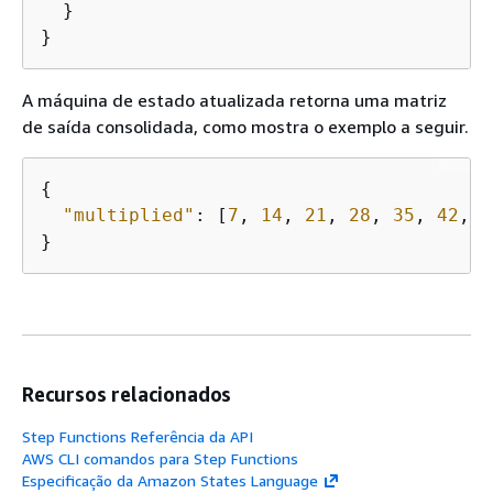
  }

}
A máquina de estado atualizada retorna uma matriz
de saída consolidada, como mostra o exemplo a seguir.
{
"multiplied"
: [
7
, 
14
, 
21
, 
28
, 
35
, 
42
, 
4
}
Recursos relacionados
Step Functions Referência da API
AWS CLI comandos para Step Functions
Especificação da Amazon States Language