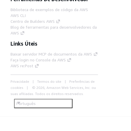
Biblioteca de exemplos de código da AWS
AWS CLI
Centro de Builders AWS
Blog de ferramentas para desenvolvedores da
AWS
Links Úteis
Baixar servidor MCP de documentos da AWS
Faça login no Console da AWS
AWS re:Post
Privacidade
Termos do site
Preferências de
cookies
© 2026, Amazon Web Services, Inc. ou
suas afiliadas. Todos os direitos reservados.
Português