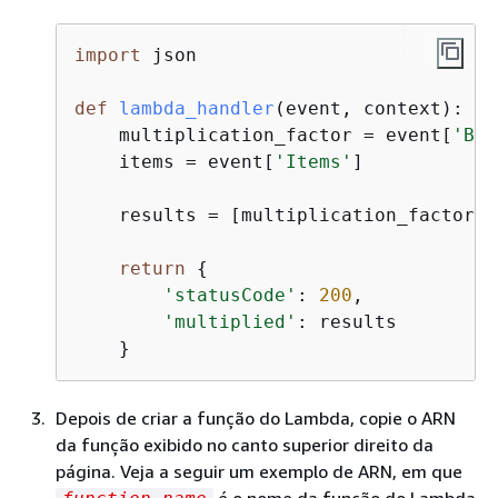
import
 json

def
lambda_handler
(
event, context
):
    multiplication_factor = event[
'Bat
    items = event[
'Items'
]

    results = [multiplication_factor *
return
{
'statusCode'
: 
200
,

'multiplied'
: results

    }
Depois de criar a função do Lambda, copie o ARN
da função exibido no canto superior direito da
página. Veja a seguir um exemplo de ARN, em que