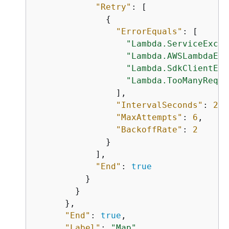
"Retry"
: [

{
"ErrorEquals"
: [

"Lambda.ServiceExcep
"Lambda.AWSLambdaExc
"Lambda.SdkClientExc
"Lambda.TooManyReque
                ],

"IntervalSeconds"
: 
2
,

"MaxAttempts"
: 
6
,

"BackoffRate"
: 
2
              }

            ],

"End"
: 
true
          }

        }

      },

"End"
: 
true
,

"Label"
: 
"Map"
,
