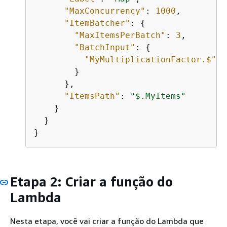
"MaxConcurrency"
: 
1000
,

"ItemBatcher"
: 
{
"MaxItemsPerBatch"
: 
3
,

"BatchInput"
: 
{
"MyMultiplicationFactor.$"
: 
        }

      },

"ItemsPath"
: 
"$.MyItems"
    }

  }

}
Etapa 2: Criar a função do
Lambda
Nesta etapa, você vai criar a função do Lambda que