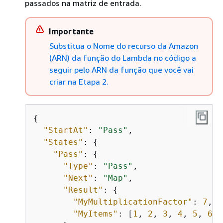
passados na matriz de entrada.
Importante
Substitua o Nome do recurso da Amazon
(ARN) da função do Lambda no código a
seguir pelo ARN da função que você vai
criar na Etapa 2.
{
"StartAt"
: 
"Pass"
,

"States"
: 
{
"Pass"
: 
{
"Type"
: 
"Pass"
,

"Next"
: 
"Map"
,

"Result"
: 
{
"MyMultiplicationFactor"
: 
7
,

"MyItems"
: [
1
, 
2
, 
3
, 
4
, 
5
, 
6
, 