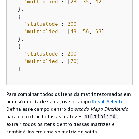
"multiplied"
: [
28
, 
35
, 
42
]

  },

{
"statusCode"
: 
200
,

"multiplied"
: [
49
, 
56
, 
63
]

  },

{
"statusCode"
: 
200
,

"multiplied"
: [
70
]

  }

]
Para combinar todos os itens da matriz retornados em
uma só matriz de saída, use o campo
ResultSelector
.
Defina esse campo dentro do
estado Mapa Distribuído
para encontrar todas as matrizes
,
multiplied
extrair todos os itens dentro dessas matrizes e
combiná-los em uma só matriz de saída.