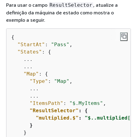
Para usar o campo
, atualize a
ResultSelector
definição da máquina de estado como mostra o
exemplo a seguir.
{
"StartAt"
: 
"Pass"
,

"States"
: 
{
    ...

    ...

"Map"
: 
{
"Type"
: 
"Map"
,

      ...

      ...

"ItemsPath"
: 
"$.MyItems"
,

"ResultSelector"
: 
{
"multiplied.$"
: 
"$..multiplied[*]
      }
    }
