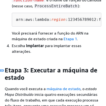
é o nome da função do Lambda
function-name
(nesse caso,
):
ProcessEntireBatch
arn:aws:lambda:
region
:123456789012:fun
Você precisará fornecer a função do ARN na
máquina de estado criada na
Etapa 1
.
Escolha
Implantar
para implantar essas
alterações.
Etapa 3: Executar a máquina de
estado
Quando você executa a
máquina de estado
, o
estado
Mapa Distribuído
inicia quatro execuções secundárias
do fluxo de trabalho, em que cada execução processa
três itens, enquanto uma execução processa um só