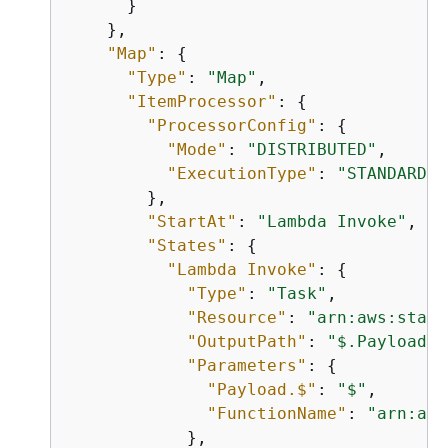
      }

    },

"Map"
: 
{
"Type"
: 
"Map"
,

"ItemProcessor"
: 
{
"ProcessorConfig"
: 
{
"Mode"
: 
"DISTRIBUTED"
,

"ExecutionType"
: 
"STANDARD"
        },

"StartAt"
: 
"Lambda Invoke"
,

"States"
: 
{
"Lambda Invoke"
: 
{
"Type"
: 
"Task"
,

"Resource"
: 
"arn:aws:state
"OutputPath"
: 
"$.Payload"
,

"Parameters"
: 
{
"Payload.$"
: 
"$"
,

"FunctionName"
: 
"arn:aws
            },
