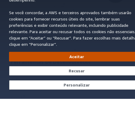
Tutoriais práticos da AWS
Biblioteca de Soluções da AWS
Se você concordar, a AWS e terceiros aprovados também usarão
Guias de decisão da AWS
cookies para fornecer recursos úteis do site, lembrar suas
preferências e exibir conteúdo relevante, incluindo publicidade
Guias De Serviço
relevante. Para aceitar ou recusar todos os cookies não essenciais
clique em “Aceitar” ou “Recusar”. Para fazer escolhas mais detalh
Escolher um serviço de IA generativa
clique em “Personalizar”.
Guias de serviço da AWS
Tutoriais da AWS CLI no GitHub
Aceitar
Ferramentas De Desenvolvedor
Recusar
Biblioteca de exemplos de código da AWS
AWS CLI
Centro de Builders AWS
Personalizar
Blog de ferramentas para desenvolvedores da
AWS
Links Úteis
Baixar servidor MCP de documentos da AWS
Faça login no Console da AWS
AWS re:Post