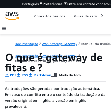
Português
Preferências
Entre em contato conosco
F
Conceitos básicos
Guias de serviço
Documentação
AWS Storage Gateway
O que é
gateway de
Documentação
AWS Storage Gateway
Manual do usuário do gateway de fitas
fitas
e ?
PDF
RSS
Markdown
Modo de foco
As traduções são geradas por tradução automática.
Em caso de conflito entre o conteúdo da tradução e da
versão original em inglês, a versão em inglês
prevalecerá.