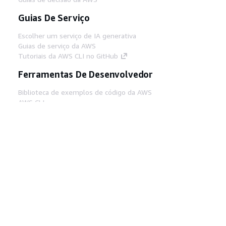
Guias De Serviço
Escolher um serviço de IA generativa
Guias de serviço da AWS
Tutoriais da AWS CLI no GitHub
Ferramentas De Desenvolvedor
Biblioteca de exemplos de código da AWS
AWS CLI
Centro de Builders AWS
Blog de ferramentas para desenvolvedores da
AWS
Links Úteis
Baixar servidor MCP de documentos da AWS
Faça login no Console da AWS
AWS re:Post
Privacidade
Termos do site
Preferências de