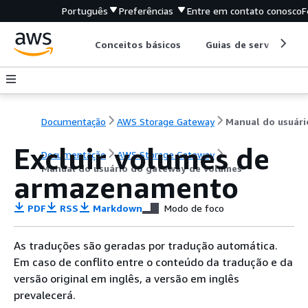
Português
Preferências
Entre em contato conosco
F
Conceitos básicos
Guias de serviço
Documentação
AWS Storage Gateway
Excluir volumes de
Documentação
AWS Storage Gateway
Manual do usuário do gateway de volumes
armazenamento
PDF
RSS
Markdown
Modo de foco
As traduções são geradas por tradução automática.
Em caso de conflito entre o conteúdo da tradução e da
versão original em inglês, a versão em inglês
prevalecerá.