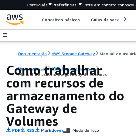
Português
Preferências
Entre em contato conosco
F
Conceitos básicos
Guias de serviço
Documentação
AWS Storage Gateway
Como trabalhar
Documentação
AWS Storage Gateway
Manual do usuário do gateway de volumes
com recursos de
armazenamento do
Gateway de
Volumes
PDF
RSS
Markdown
Modo de foco