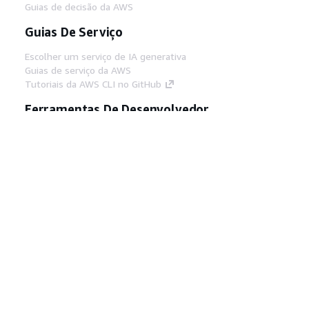
Guias de decisão da AWS
Guias De Serviço
Escolher um serviço de IA generativa
Guias de serviço da AWS
Tutoriais da AWS CLI no GitHub
Ferramentas De Desenvolvedor
Biblioteca de exemplos de código da AWS
AWS CLI
Centro de Builders AWS
Blog de ferramentas para desenvolvedores da
AWS
Links Úteis
Baixar servidor MCP de documentos da AWS
Faça login no Console da AWS
AWS re:Post
Privacidade
Termos do site
Preferências de