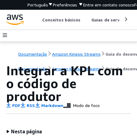
Português
Preferências
Entre em contato conosco
F
Conceitos básicos
Guias de serviço
Documentação
Amazon Kinesis Streams
Integrar a KPL com
Documentação
Amazon Kinesis Streams
Guia do desen
o código de
produtor
PDF
RSS
Markdown
Modo de foco
Nesta página