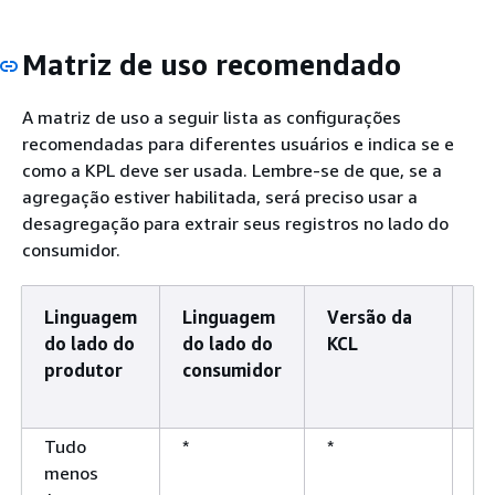
Matriz de uso recomendado
A matriz de uso a seguir lista as configurações
recomendadas para diferentes usuários e indica se e
como a KPL deve ser usada. Lembre-se de que, se a
agregação estiver habilitada, será preciso usar a
desagregação para extrair seus registros no lado do
consumidor.
Linguagem
Linguagem
Versão da
Ló
do lado do
do lado do
KCL
po
produtor
consumidor
ve
Tudo
*
*
*
menos