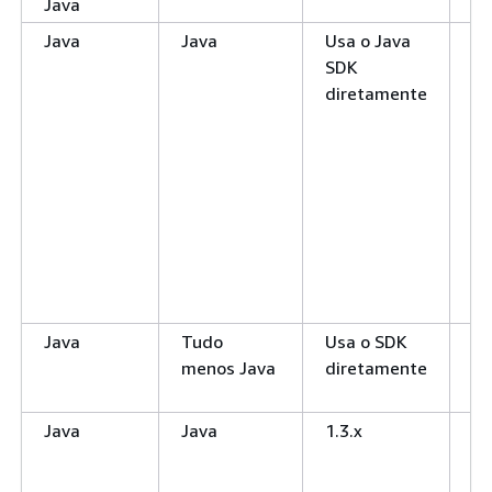
Java
Java
Java
Usa o Java
N
SDK
diretamente
Java
Tudo
Usa o SDK
N
menos Java
diretamente
Java
Java
1.3.x
N