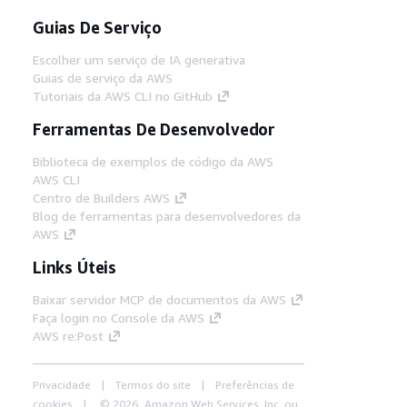
Guias De Serviço
Escolher um serviço de IA generativa
Guias de serviço da AWS
Tutoriais da AWS CLI no GitHub
Ferramentas De Desenvolvedor
Biblioteca de exemplos de código da AWS
AWS CLI
Centro de Builders AWS
Blog de ferramentas para desenvolvedores da
AWS
Links Úteis
Baixar servidor MCP de documentos da AWS
Faça login no Console da AWS
AWS re:Post
Privacidade
Termos do site
Preferências de
cookies
© 2026, Amazon Web Services, Inc. ou