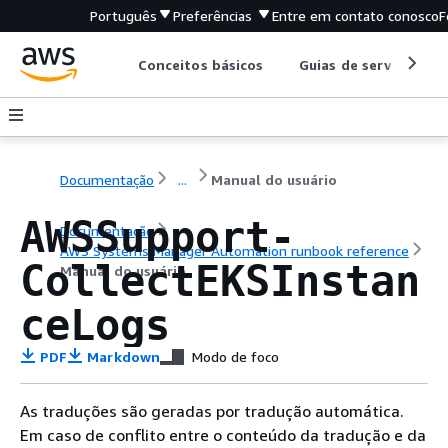
Português
Preferências
Entre em contato conosco
F
Conceitos básicos
Guias de serviço
Documentação
...
Manual do usuário
AWSSupport-
Documentação
AWS Systems Manager Automation runbook reference
CollectEKSInstan
Manual do usuário
ceLogs
PDF
Markdown
Modo de foco
As traduções são geradas por tradução automática.
Em caso de conflito entre o conteúdo da tradução e da