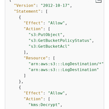
"Version"
: 
"2012-10-17"
,

"Statement"
: [

{
"Effect"
: 
"Allow"
,

"Action"
: [

"s3:PutObject"
,

"s3:GetBucketPolicyStatus"
,

"s3:GetBucketAcl"
      ],

"Resource"
: [

"arn:aws:s3:::LogDestination/*"
,

"arn:aws:s3:::LogDestination"
      ]

    },

{
"Effect"
: 
"Allow"
,

"Action"
: [

"kms:Decrypt"
,
