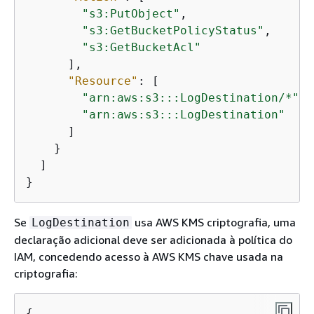
"s3:PutObject"
,

"s3:GetBucketPolicyStatus"
,

"s3:GetBucketAcl"
      ],

"Resource"
: [

"arn:aws:s3:::LogDestination/*"
,

"arn:aws:s3:::LogDestination"
      ]

    }

  ]

}
Se
usa AWS KMS criptografia, uma
LogDestination
declaração adicional deve ser adicionada à política do
IAM, concedendo acesso à AWS KMS chave usada na
criptografia:
{