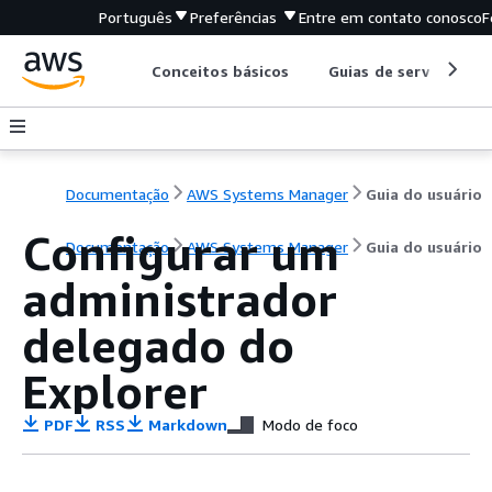
Português
Preferências
Entre em contato conosco
F
Conceitos básicos
Guias de serviço
Documentação
AWS Systems Manager
Guia do usuário
Configurar um
Documentação
AWS Systems Manager
Guia do usuário
administrador
delegado do
Explorer
PDF
RSS
Markdown
Modo de foco