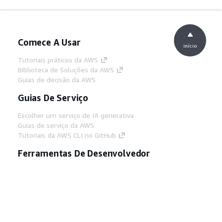
Comece A Usar
início
Tutoriais práticos da AWS
Biblioteca de Soluções da AWS
Guias de decisão da AWS
Guias De Serviço
Escolher um serviço de IA generativa
Guias de serviço da AWS
Tutoriais da AWS CLI no GitHub
Ferramentas De Desenvolvedor
Biblioteca de exemplos de código da AWS
AWS CLI
Centro de Builders AWS
Blog de ferramentas para desenvolvedores da
AWS