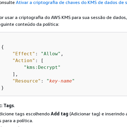
consulte
Ativar a criptografia de chaves do KMS de dados de 
or usar a criptografia do AWS KMS para sua sessão de dados
guinte conteúdo da política:
{
"Effect"
: 
"Allow"
,

"Action"
: [

"kms:Decrypt"
    ],

"Resource"
: 
"
key-name
"
 }
: Tags
.
Adicione tags escolhendo
Add tag
(Adicionar tag) e inserindo 
 para a política.