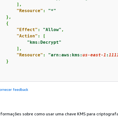
      ],

"Resource"
: 
"*"
  },

{
"Effect"
: 
"Allow"
,

"Action"
: [

"kms:Decrypt"
      ],

"Resource"
: 
"arn:aws:kms:
us-east-1
:
111
  }

ornecer feedback
informações sobre como usar uma chave KMS para criptograf