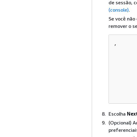
de sessão, 
(console)
.
Se você não 
remover o se
,

        
       
Escolha
Next
(Opcional) 
preferenciais