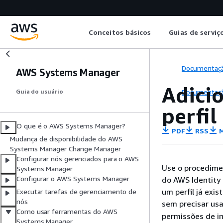
Conceitos básicos
Guias de serviç
Documentaç
AWS Systems Manager
Adici
Documentaç
Guia do usuário
perfil
O que é o AWS Systems Manager?
PDF
RSS
M
Mudança de disponibilidade do AWS
Systems Manager Change Manager
Configurar nós gerenciados para o AWS
Use o procedimen
Systems Manager
Configurar o AWS Systems Manager
do AWS Identity
um perfil já ex
Executar tarefas de gerenciamento de
nós
sem precisar usa
Como usar ferramentas do AWS
permissões de in
Systems Manager