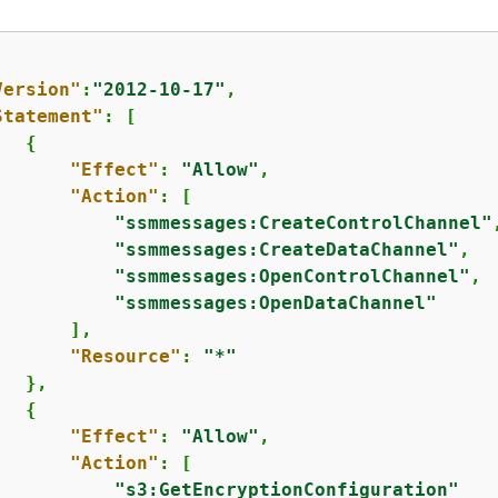
Version"
:
"2012-10-17"
,

Statement"
: [

{
"Effect"
: 
"Allow"
,

"Action"
: [

"ssmmessages:CreateControlChannel"
,
"ssmmessages:CreateDataChannel"
,

"ssmmessages:OpenControlChannel"
,

"ssmmessages:OpenDataChannel"
      ],

"Resource"
: 
"*"
  },

{
"Effect"
: 
"Allow"
,

"Action"
: [

"s3:GetEncryptionConfiguration"