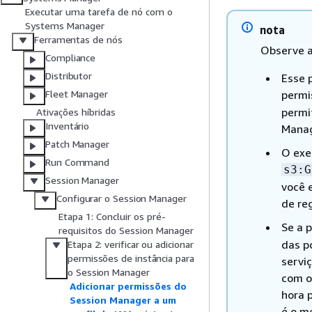
Executar uma tarefa de nó com o
Systems Manager
nota
Ferramentas de nós
Observe a
Compliance
Distributor
Esse 
permi
Fleet Manager
permit
Ativações híbridas
Inventário
Manag
Patch Manager
O exe
Run Command
s3:G
Session Manager
você 
Configurar o Session Manager
de re
Etapa 1: Concluir os pré-
Se a 
requisitos do Session Manager
das po
Etapa 2: verificar ou adicionar
permissões de instância para
servi
o Session Manager
com o
Adicionar permissões do
hora 
Session Manager a um
é o m