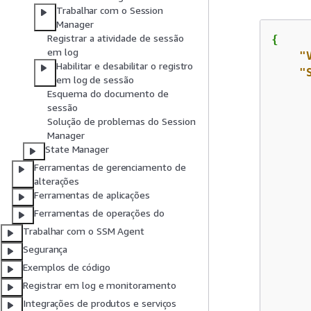
Trabalhar com o Session
Manager
Registrar a atividade de sessão
{
em log
"
Habilitar e desabilitar o registro
"
em log de sessão
Esquema do documento de
sessão
Solução de problemas do Session
Manager
State Manager
Ferramentas de gerenciamento de
alterações
Ferramentas de aplicações
      
Ferramentas de operações do
Trabalhar com o SSM Agent
      
Segurança
Exemplos de código
Registrar em log e monitoramento
Integrações de produtos e serviços