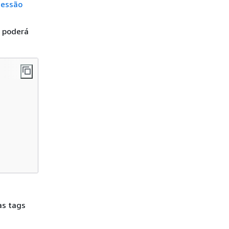
sessão
, poderá
as tags