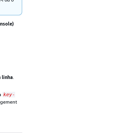
nsole)
 linha
.
ua
key-
agement