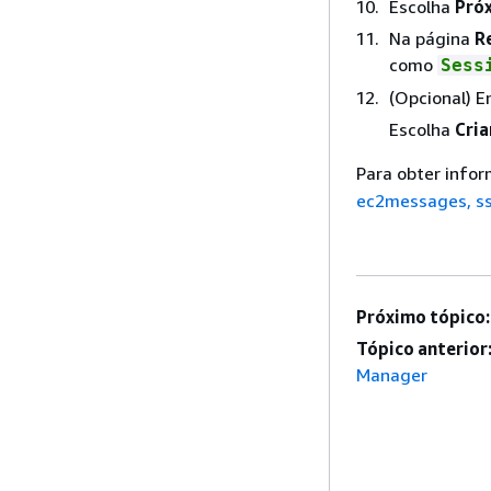
Escolha
Próx
Na página
R
como
Sess
(Opcional) 
Escolha
Cria
Para obter info
ec2messages, ss
Próximo tópico:
Tópico anterior
Manager