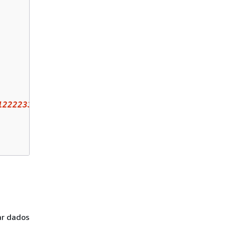
122223333
:key/
key-name
"
ar dados