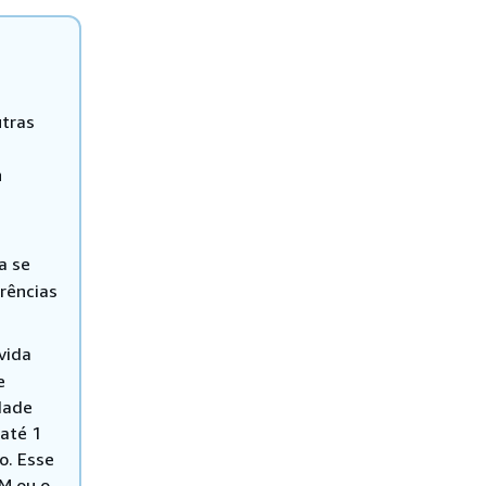
utras
n
a se
rências
vida
e
dade
até 1
o. Esse
M ou o