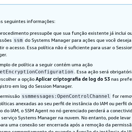
s seguintes informações:
procedimento pressupõe que sua função existente já inclui o
ssões
do Systems Manager para ações que você deseja
ssm
ir o acesso. Essa política não é suficiente para usar o Sessio
er.
mplo de política a seguir contém uma ação
. Essa ação será obrigatóri
etEncryptionConfiguration
escolher a opção
Aplicar criptografia de log do S3
nas prefe
gistro em log do Session Manager.
permissão
for remo
ssmmessages:OpenControlChannel
líticas anexadas ao seu perfil de instância do IAM ou perfil d
ço do IAM, o SSM Agent no nó gerenciado perderá a conectivi
 serviço Systems Manager na nuvem. No entanto, pode levar 
para uma conexão ser encerrada após a remoção da permissã
esmo comportamento de quando a função da instância do IA