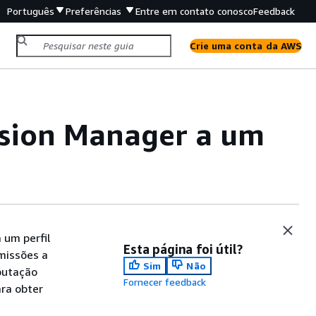
Português
Preferências
Entre em contato conosco
Feedback
Crie uma conta da AWS
ssion Manager a um
 um perfil
Esta página foi útil?
missões a
Sim
Não
putação
Fornecer feedback
ra obter