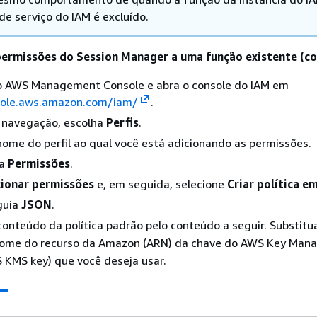
 de serviço do IAM é excluído.
permissões do Session Manager a uma função existente (co
no AWS Management Console e abra o console do IAM em
sole.aws.amazon.com/iam/
.
e navegação, escolha
Perfis
.
nome do perfil ao qual você está adicionando as permissões.
ba
Permissões
.
cionar permissões
e, em seguida, selecione
Criar política em
guia
JSON
.
conteúdo da política padrão pelo conteúdo a seguir. Substit
ome do recurso da Amazon (ARN) da chave do AWS Key Man
 KMS key) que você deseja usar.