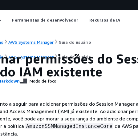
o
Ferramentas de desenvolvedor
Recursos de IA
ão
AWS Systems Manager
Guia do usuário
onar permissões do Se
ão
AWS Systems Manager
Guia do usuário
 do IAM existente
arkdown
Modo de foco
to a seguir para adicionar permissões do Session Manager a
 and Access Management (IAM) já existente. Ao adicionar per
istente, você pode aprimorar a segurança do ambiente de com
r a política
da AWS pa
AmazonSSMManagedInstanceCore
stância.