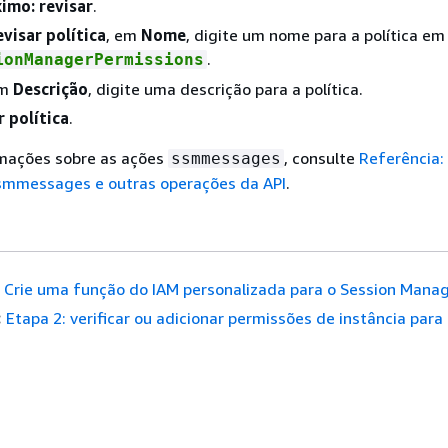
imo: revisar
.
evisar política
, em
Nome
, digite um nome para a política em 
.
ionManagerPermissions
Em
Descrição
, digite uma descrição para a política.
r política
.
rmações sobre as ações
, consulte
Referência:
ssmmessages
mmessages e outras operações da API
.
Crie uma função do IAM personalizada para o Session Mana
:
Etapa 2: verificar ou adicionar permissões de instância para