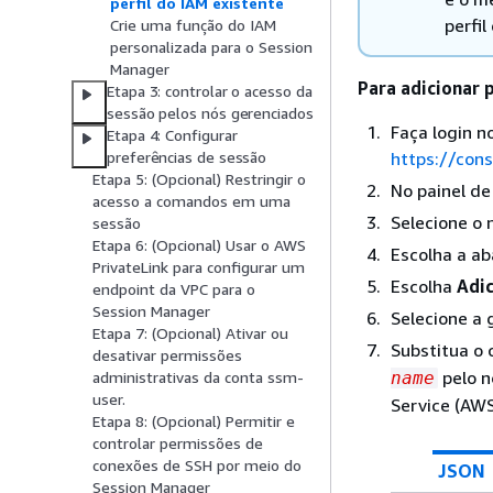
perfil do IAM existente
perfil
Crie uma função do IAM
personalizada para o Session
Manager
Para adicionar 
Etapa 3: controlar o acesso da
sessão pelos nós gerenciados
Faça login 
Etapa 4: Configurar
https://con
preferências de sessão
Etapa 5: (Opcional) Restringir o
No painel d
acesso a comandos em uma
Selecione o 
sessão
Etapa 6: (Opcional) Usar o AWS
Escolha a a
PrivateLink para configurar um
Escolha
Adi
endpoint da VPC para o
Session Manager
Selecione a 
Etapa 7: (Opcional) Ativar ou
Substitua o 
desativar permissões
pelo n
name
administrativas da conta ssm-
user.
Service (AWS
Etapa 8: (Opcional) Permitir e
controlar permissões de
conexões de SSH por meio do
JSON
Session Manager