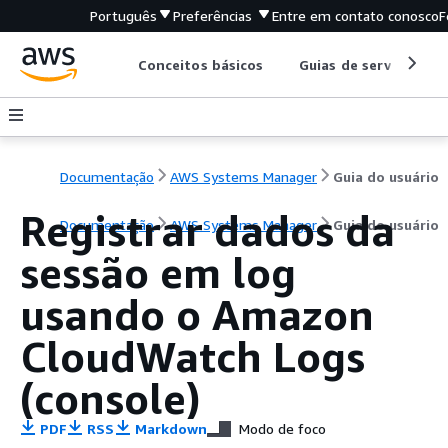
Português
Preferências
Entre em contato conosco
F
Conceitos básicos
Guias de serviço
Documentação
AWS Systems Manager
Guia do usuário
Registrar dados da
Documentação
AWS Systems Manager
Guia do usuário
sessão em log
usando o Amazon
CloudWatch Logs
(console)
PDF
RSS
Markdown
Modo de foco