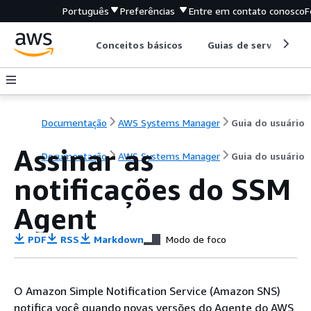
Português
Preferências
Entre em contato conosco
F
Conceitos básicos
Guias de serviço
Documentação
AWS Systems Manager
Guia do usuário
Assinar as
Documentação
AWS Systems Manager
Guia do usuário
notificações do SSM
Agent
PDF
RSS
Markdown
Modo de foco
O Amazon Simple Notification Service (Amazon SNS)
notifica você quando novas versões do Agente do AWS