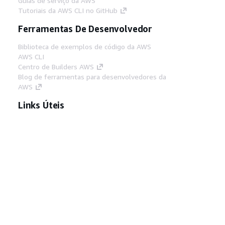
Guias de serviço da AWS
Tutoriais da AWS CLI no GitHub
Ferramentas De Desenvolvedor
Biblioteca de exemplos de código da AWS
AWS CLI
Centro de Builders AWS
Blog de ferramentas para desenvolvedores da
AWS
Links Úteis
Baixar servidor MCP de documentos da AWS
Faça login no Console da AWS
AWS re:Post
Privacidade
Termos do site
Preferências de
cookies
© 2026, Amazon Web Services, Inc. ou
suas afiliadas. Todos os direitos reservados.
Português