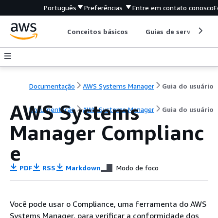
Português
Preferências
Entre em contato conosco
F
Conceitos básicos
Guias de serviço
Documentação
AWS Systems Manager
Guia do usuário
AWS Systems
Documentação
AWS Systems Manager
Guia do usuário
Manager Complianc
e
PDF
RSS
Markdown
Modo de foco
Você pode usar o Compliance, uma ferramenta do AWS
Systems Manager, para verificar a conformidade dos