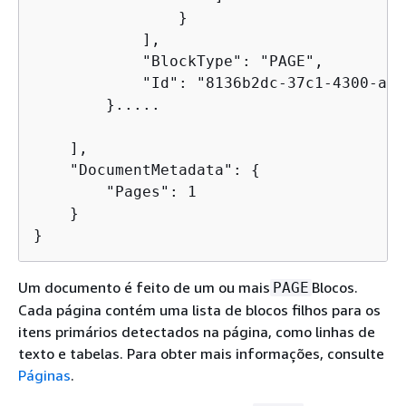
                }

            ], 

            "BlockType": "PAGE", 

            "Id": "8136b2dc-37c1-4300-a9d
        }..... 

    ], 

    "DocumentMetadata": 
{
        "Pages": 1

    }

}
Um documento é feito de um ou mais
Blocos.
PAGE
Cada página contém uma lista de blocos filhos para os
itens primários detectados na página, como linhas de
texto e tabelas. Para obter mais informações, consulte
Páginas
.