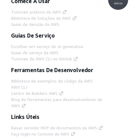
Comece A Usar
início
Tutoriais práticos da AWS
Biblioteca de Soluções da AWS
Guias de decisão da AWS
Guias De Serviço
Escolher um serviço de IA generativa
Guias de serviço da AWS
Tutoriais da AWS CLI no GitHub
Ferramentas De Desenvolvedor
Biblioteca de exemplos de código da AWS
AWS CLI
Centro de Builders AWS
Blog de ferramentas para desenvolvedores da
AWS
Links Úteis
Baixar servidor MCP de documentos da AWS
Faça login no Console da AWS