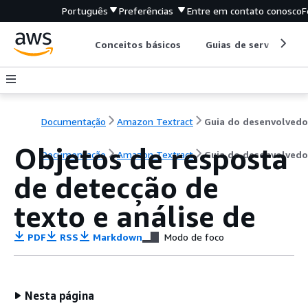
Português
Preferências
Entre em contato conosco
F
Conceitos básicos
Guias de serviço
Documentação
Amazon Textract
Guia do desenvolvedo
Objetos de resposta
Documentação
Amazon Textract
Guia do desenvolvedo
de detecção de
texto e análise de
PDF
RSS
Markdown
Modo de foco
Nesta página