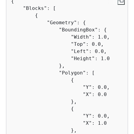
{
    "Blocks": [

{
            "Geometry": 
{
                "BoundingBox": 
{
                    "Width": 1.0, 

                    "Top": 0.0, 

                    "Left": 0.0, 

                    "Height": 1.0

                }, 

                "Polygon": [

{
                        "Y": 0.0, 

                        "X": 0.0

                    }, 

{
                        "Y": 0.0, 

                        "X": 1.0

                    }, 
