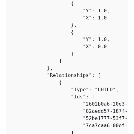
{
                        "Y": 1.0, 

                        "X": 1.0

                    }, 

{
                        "Y": 1.0, 

                        "X": 0.0

                    }

                ]

            }, 

            "Relationships": [

{
                    "Type": "CHILD", 

                    "Ids": [

                        "2602b0a6-20e3-4e
                        "82aedd57-187f-43
                        "52be1777-53f7-42
                        "7ca7caa6-00ef-4c
                    ]
