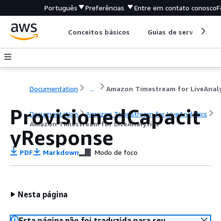
Português
Preferências
Entre em contato conosco
F
Conceitos básicos
Guias de serviço
Documentation
...
ProvisionedCapacit
Documentation
Amazon Timestream for LiveAnalytics
Amazon Timestream for LiveAnalytics
yResponse
PDF
Markdown
Modo de foco
Nesta página
Esta página não foi traduzida para seu