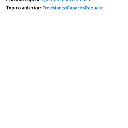
Tópico anterior:
ProvisionedCapacityRequest