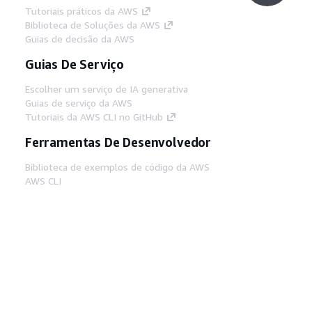
Tutoriais práticos da AWS
Biblioteca de Soluções da AWS
Guias de decisão da AWS
Guias De Serviço
Escolher um serviço de IA generativa
Guias de serviço da AWS
Tutoriais da AWS CLI no GitHub
Ferramentas De Desenvolvedor
Biblioteca de exemplos de código da AWS
AWS CLI
Centro de Builders AWS
Blog de ferramentas para desenvolvedores da
AWS
Links Úteis
Baixar servidor MCP de documentos da AWS
Faça login no Console da AWS
AWS re:Post