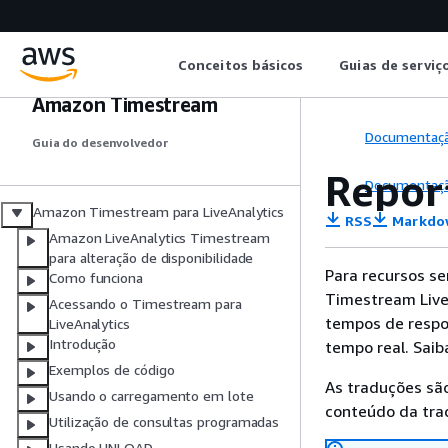
Conceitos básicos
Guias de serviç
Amazon Timestream
Documentaç
Guia do desenvolvedor
Repor
Documentaç
Amazon Timestream para LiveAnalytics
RSS
Markdo
Amazon LiveAnalytics Timestream
para alteração de disponibilidade
Para recursos s
Como funciona
Timestream LiveA
Acessando o Timestream para
tempos de respo
LiveAnalytics
Introdução
tempo real. Sai
Exemplos de código
As traduções são
Usando o carregamento em lote
conteúdo da trad
Utilização de consultas programadas
Usando UNLOAD