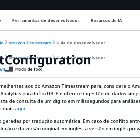
o
Ferramentas de desenvolvedor
Recursos de IA
ão
Amazon Timestream
Guia do desenvolvedor
tConfiguration
ão
Amazon Timestream
Guia do desenvolvedor
wn
Modo de foco
emelhantes aos do Amazon Timestream para, considere o Am
nalytics para InfluxDB. Ele oferece ingestão de dados simpl
sta de consulta de um dígito em milissegundos para análise
ba mais
aqui
.
 geradas por tradução automática. Em caso de conflito entr
ução e da versão original em inglês, a versão em inglês prev