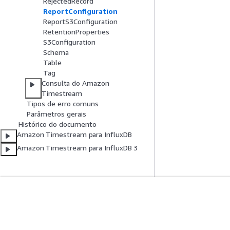
RejectedRecord
ReportConfiguration
ReportS3Configuration
RetentionProperties
S3Configuration
Schema
Table
Tag
Consulta do Amazon
Timestream
Tipos de erro comuns
Parâmetros gerais
Histórico do documento
Amazon Timestream para InfluxDB
Amazon Timestream para InfluxDB 3
Comece A Usar
Guias De Ser
Tutoriais práticos da AWS
Escolher um servi