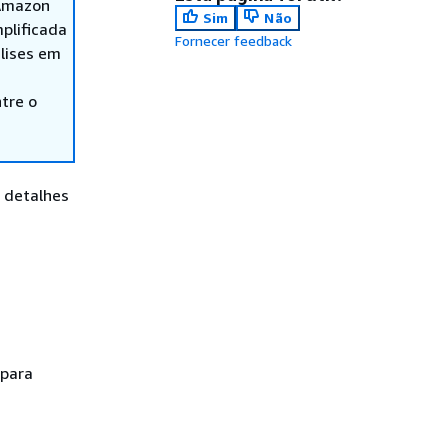
 Amazon
Sim
Não
plificada
Fornecer feedback
lises em
tre o
 detalhes
 para