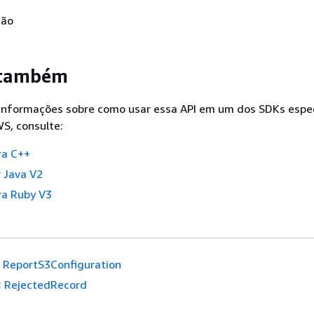
Não
 também
 informações sobre como usar essa API em um dos SDKs espec
S, consulte:
ra C++
 Java V2
a Ruby V3
ReportS3Configuration
:
RejectedRecord