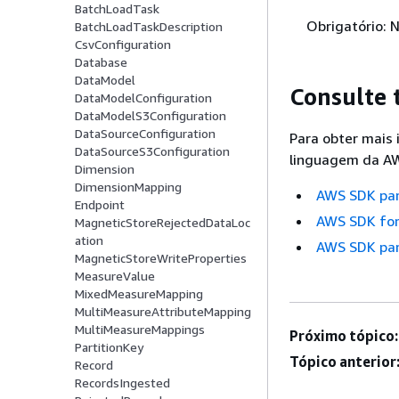
BatchLoadTask
Obrigatório: 
BatchLoadTaskDescription
CsvConfiguration
Database
DataModel
Consulte
DataModelConfiguration
DataModelS3Configuration
DataSourceConfiguration
Para obter mais
DataSourceS3Configuration
linguagem da AW
Dimension
DimensionMapping
AWS SDK pa
Endpoint
AWS SDK for
MagneticStoreRejectedDataLoc
ation
AWS SDK par
MagneticStoreWriteProperties
MeasureValue
MixedMeasureMapping
MultiMeasureAttributeMapping
MultiMeasureMappings
Próximo tópico:
PartitionKey
Tópico anterior
Record
RecordsIngested