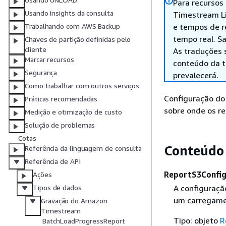
Para recursos
Usando insights da consulta
Timestream Li
e tempos de r
Trabalhando com AWS Backup
tempo real. S
Chaves de partição definidas pelo
cliente
As traduções 
Marcar recursos
conteúdo da tr
Segurança
prevalecerá.
Como trabalhar com outros serviços
Configuração do
Práticas recomendadas
sobre onde os re
Medição e otimização de custo
Solução de problemas
Cotas
Conteúdo
Referência da linguagem de consulta
Referência de API
ReportS3Config
Ações
A configuração
Tipos de dados
um carregame
Gravação do Amazon
Timestream
Tipo: objeto
R
BatchLoadProgressReport