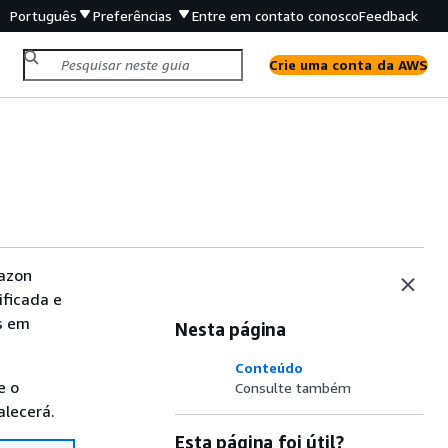
Português
Preferências
Entre em contato conosco
Feedback
Crie uma conta da AWS
azon
ificada e
s em
Nesta página
Conteúdo
e o
Consulte também
alecerá.
Esta página foi útil?