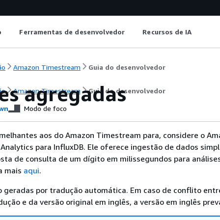
o
Ferramentas de desenvolvedor
Recursos de IA
ão
Amazon Timestream
Guia do desenvolvedor
es agregadas
ão
Amazon Timestream
Guia do desenvolvedor
wn
Modo de foco
emelhantes aos do Amazon Timestream para, considere o Am
nalytics para InfluxDB. Ele oferece ingestão de dados simpl
sta de consulta de um dígito em milissegundos para análise
ba mais
aqui
.
 geradas por tradução automática. Em caso de conflito entr
ução e da versão original em inglês, a versão em inglês prev