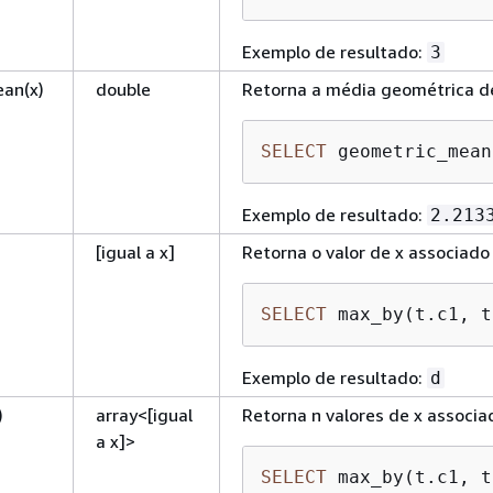
Exemplo de resultado:
3
an(x)
double
Retorna a média geométrica de
SELECT
 geometric_mean
Exemplo de resultado:
2.213
[igual a x]
Retorna o valor de x associado
SELECT
 max_by(t.c1, t
Exemplo de resultado:
d
)
array<[igual
Retorna n valores de x associa
a x]>
SELECT
 max_by(t.c1, t