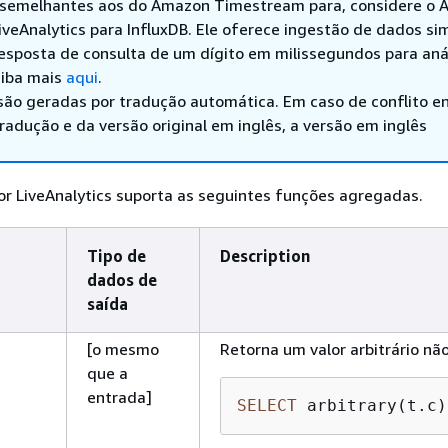
 semelhantes aos do Amazon Timestream para, considere o
veAnalytics para InfluxDB. Ele oferece ingestão de dados sim
esposta de consulta de um dígito em milissegundos para aná
aiba mais
aqui
.
são geradas por tradução automática. Em caso de conflito en
adução e da versão original em inglês, a versão em inglês
r LiveAnalytics suporta as seguintes funções agregadas.
Tipo de
Description
dados de
saída
[o mesmo
Retorna um valor arbitrário não 
que a
entrada]
SELECT
 arbitrary(t.c)