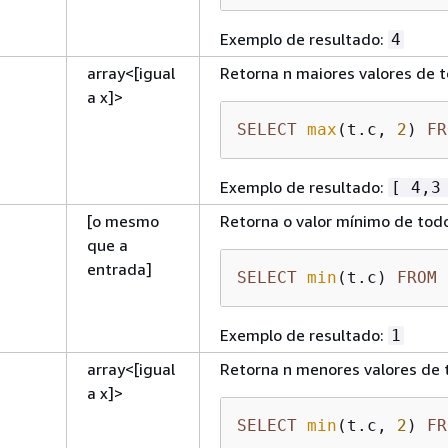
Exemplo de resultado:
4
array<[igual
Retorna n maiores valores de t
a x]>
SELECT
max
(t.c, 
2
) 
FR
Exemplo de resultado:
[ 4,3
[o mesmo
Retorna o valor mínimo de todo
que a
entrada]
SELECT
min
(t.c) 
FROM
 
Exemplo de resultado:
1
array<[igual
Retorna n menores valores de t
a x]>
SELECT
min
(t.c, 
2
) 
FR