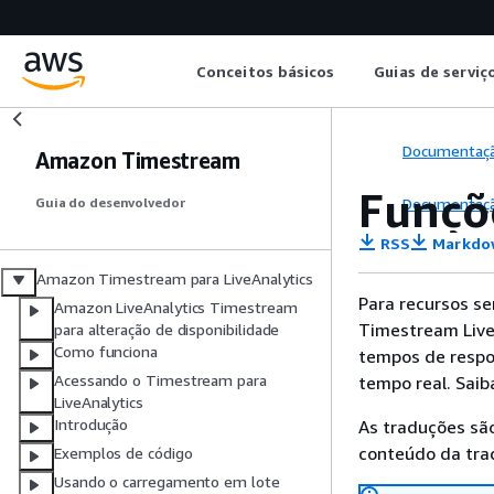
Conceitos básicos
Guias de serviç
Documentaç
Amazon Timestream
Funçõ
Documentaç
Guia do desenvolvedor
RSS
Markdo
Amazon Timestream para LiveAnalytics
Para recursos s
Amazon LiveAnalytics Timestream
Timestream LiveA
para alteração de disponibilidade
Como funciona
tempos de respo
Acessando o Timestream para
tempo real. Sai
LiveAnalytics
Introdução
As traduções são
conteúdo da trad
Exemplos de código
Usando o carregamento em lote