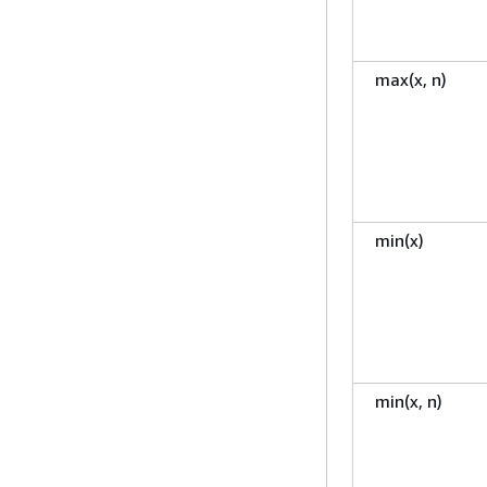
max(x, n)
min(x)
min(x, n)