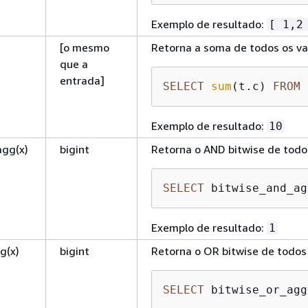
Exemplo de resultado:
[ 1,2
[o mesmo
Retorna a soma de todos os va
que a
entrada]
SELECT
sum
(t.c) 
FROM
 
Exemplo de resultado:
10
agg(x)
bigint
Retorna o AND bitwise de todo
SELECT
 bitwise_and_ag
Exemplo de resultado:
1
g(x)
bigint
Retorna o OR bitwise de todos
SELECT
 bitwise_or_agg