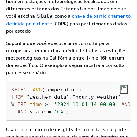
hora em estações meteorológicas localizadas em
diferentes estados dos Estados Unidos. Imagine que
você escolha
como a
chave de particionamento
State
definida pelo cliente
(CDPK) para particionar os dados
por estado.
Suponha que você execute uma consulta para
recuperar a temperatura média de todas as estações
meteorológicas na Califórnia entre 14h e 16h em um
dia específico. O exemplo a seguir mostra a consulta
para esse cenário.
SELECT
AVG
FROM
WHERE
time
>=
'2024-10-01 14:00:00'
AND
t
AND
 state 
=
'CA'
;
Usando o atributo de insights de consulta, você pode
analisar a cobertura espacial da consulta. Imagine que