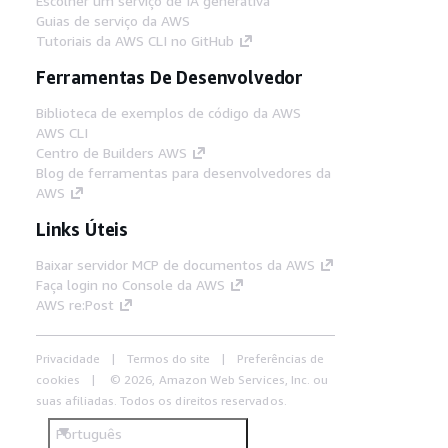
Escolher um serviço de IA generativa
Guias de serviço da AWS
Tutoriais da AWS CLI no GitHub
Ferramentas De Desenvolvedor
Biblioteca de exemplos de código da AWS
AWS CLI
Centro de Builders AWS
Blog de ferramentas para desenvolvedores da
AWS
Links Úteis
Baixar servidor MCP de documentos da AWS
Faça login no Console da AWS
AWS re:Post
Privacidade
Termos do site
Preferências de
cookies
© 2026, Amazon Web Services, Inc. ou
suas afiliadas. Todos os direitos reservados.
Português