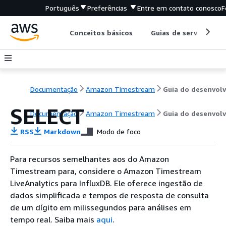
Português
Preferências
Entre em contato conosco
F
Conceitos básicos
Guias de serviço
Documentação
Amazon Timestream
SELECT
Documentação
Amazon Timestream
Guia do desenvol
RSS
Markdown
Modo de foco
Para recursos semelhantes aos do Amazon
Timestream para, considere o Amazon Timestream
LiveAnalytics para InfluxDB. Ele oferece ingestão de
dados simplificada e tempos de resposta de consulta
de um dígito em milissegundos para análises em
tempo real. Saiba mais
aqui
.