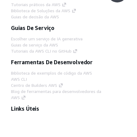
Tutoriais práticos da AWS
Biblioteca de Soluções da AWS
Guias de decisão da AWS
Guias De Serviço
Escolher um serviço de IA generativa
Guias de serviço da AWS
Tutoriais da AWS CLI no GitHub
Ferramentas De Desenvolvedor
Biblioteca de exemplos de código da AWS
AWS CLI
Centro de Builders AWS
Blog de ferramentas para desenvolvedores da
AWS
Links Úteis
Baixar servidor MCP de documentos da AWS
Faça login no Console da AWS
AWS re:Post