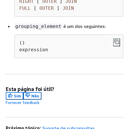
RIGHT
 [ 
OUTER
 ] 
JOIN
FULL
 [ 
OUTER
 ] 
JOIN
é um dos seguintes:
grouping_element
()

Esta página foi útil?
Sim
Não
Fornecer feedback
Próximo tópico:
Suporte de subconsultas