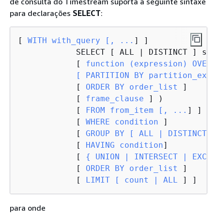
de consulta do Timestream suporta a seguinte sintaxe
para declarações
SELECT
:
[
 WITH with_query [, ...
] ]

            SELECT [ ALL | DISTINCT ] sel
            [
 function (expression) OVER (
            [ PARTITION BY partition_expr
            [
 ORDER BY order_list 
]

            [
 frame_clause 
] )

            [
 FROM from_item [, ...
] ]

            [
 WHERE condition 
]

            [
 GROUP BY [ ALL | DISTINCT 
]
            [
 HAVING condition
]

            [
{
 UNION | INTERSECT | EXCEP
            [
 ORDER BY order_list 
]

            [
 LIMIT [ count | ALL 
] ]
para onde