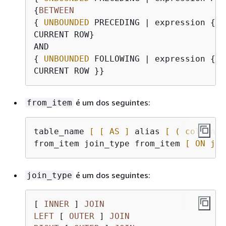
{
BETWEEN
{
UNBOUNDED
 PRECEDING | expression 
{
P
CURRENT ROW}

{
UNBOUNDED
 FOLLOWING | expression 
{
P
é um dos seguintes:
from_item
table_name 
[ [ AS ]
 alias 
[ ( column_a
from_item join_type from_item 
[ ON joi
é um dos seguintes:
join_type
[ 
INNER
 ] 
JOIN
LEFT
 [ 
OUTER
 ] 
JOIN