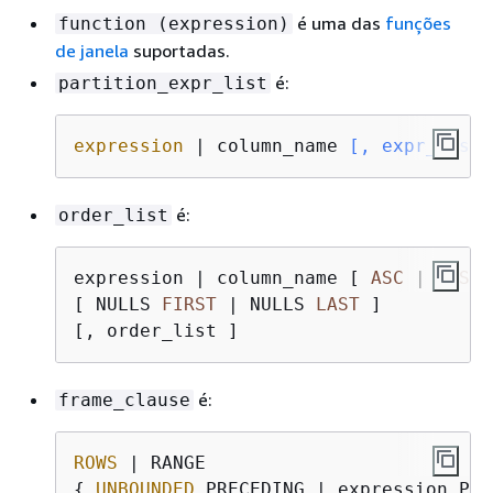
é uma das
funções
function (expression)
de janela
suportadas.
é:
partition_expr_list
expression
 | column_name
 [, expr_list 
é:
order_list
expression 
|
 column_name [ 
ASC
|
DESC
 
[ NULLS 
FIRST
|
 NULLS 
LAST
 ]

é:
frame_clause
ROWS
{
UNBOUNDED