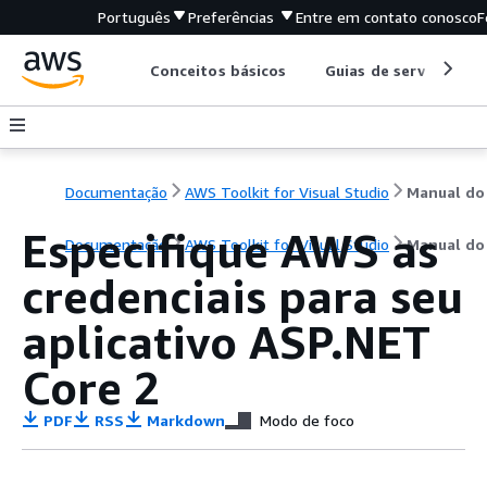
Português
Preferências
Entre em contato conosco
F
Conceitos básicos
Guias de serviço
Documentação
AWS Toolkit for Visual Studio
Especifique AWS as
Documentação
AWS Toolkit for Visual Studio
Manual do
credenciais para seu
aplicativo ASP.NET
Core 2
PDF
RSS
Markdown
Modo de foco