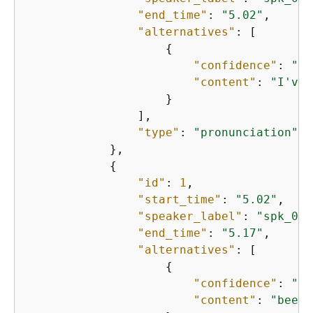
"end_time"
: 
"5.02"
,

"alternatives"
: [

{
"confidence"
: 
"1.
"content"
: 
"I've"
                    }

                ],

"type"
: 
"pronunciation"
            },

{
"id"
: 
1
,

"start_time"
: 
"5.02"
,

"speaker_label"
: 
"spk_0"
,

"end_time"
: 
"5.17"
,

"alternatives"
: [

{
"confidence"
: 
"1.
"content"
: 
"been"