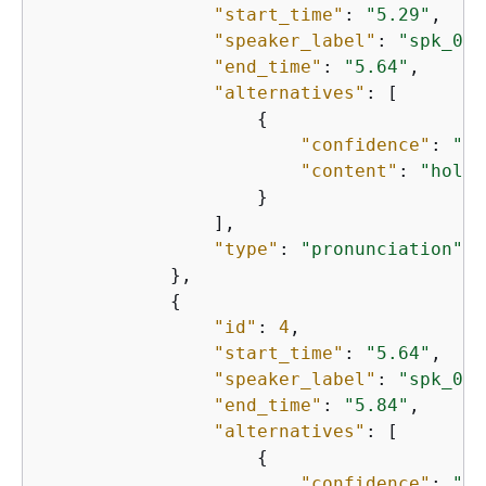
"start_time"
: 
"5.29"
,

"speaker_label"
: 
"spk_0"
,

"end_time"
: 
"5.64"
,

"alternatives"
: [

{
"confidence"
: 
"1.
"content"
: 
"hold"
                    }

                ],

"type"
: 
"pronunciation"
            },

{
"id"
: 
4
,

"start_time"
: 
"5.64"
,

"speaker_label"
: 
"spk_0"
,

"end_time"
: 
"5.84"
,

"alternatives"
: [

{
"confidence"
: 
"1.