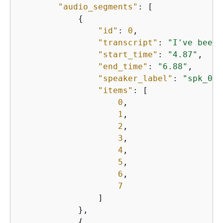
"audio_segments"
: [

{
"id"
: 
0
,

"transcript"
: 
"I've been 
"start_time"
: 
"4.87"
,

"end_time"
: 
"6.88"
,

"speaker_label"
: 
"spk_0"
,

"items"
: [

0
,

1
,

2
,

3
,

4
,

5
,

6
,

7
                ]

            },

{