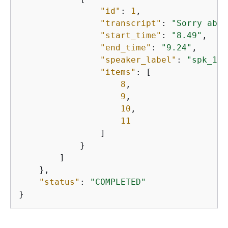
"id"
: 
1
,

"transcript"
: 
"Sorry abou
"start_time"
: 
"8.49"
,

"end_time"
: 
"9.24"
,

"speaker_label"
: 
"spk_1"
,

"items"
: [

8
,

9
,

10
,

11
                ]

            }

        ]

    },

"status"
: 
"COMPLETED"
}