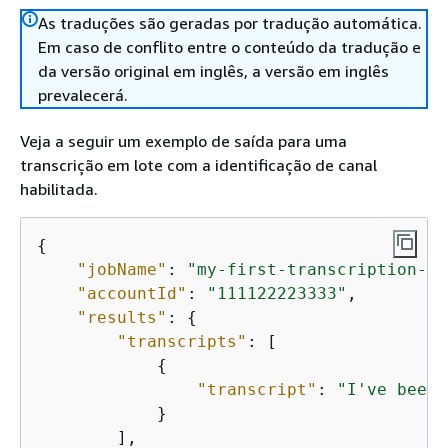
As traduções são geradas por tradução automática.
Em caso de conflito entre o conteúdo da tradução e
da versão original em inglês, a versão em inglês
prevalecerá.
Veja a seguir um exemplo de saída para uma
transcrição em lote com a identificação de canal
habilitada.
{
"jobName"
: 
"my-first-transcription-jo
"accountId"
: 
"111122223333"
,

"results"
: 
{
"transcripts"
: [

{
"transcript"
: 
"I've been 
            }

        ],
