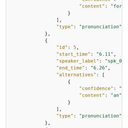
"content"
: 
"for"
                    }

                ],

"type"
: 
"pronunciation"
            },      

{
"id"
: 
5
,

"start_time"
: 
"6.11"
,

"speaker_label"
: 
"spk_0"
,

"end_time"
: 
"6.26"
,

"alternatives"
: [

{
"confidence"
: 
"1.
"content"
: 
"an"
                    }

                ],

"type"
: 
"pronunciation"
            },
