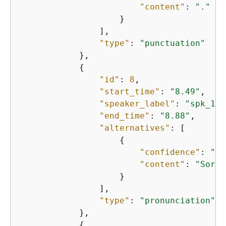
"content"
: 
"."
                    }

                ],

"type"
: 
"punctuation"
            },

{
"id"
: 
8
,

"start_time"
: 
"8.49"
,

"speaker_label"
: 
"spk_1"
,

"end_time"
: 
"8.88"
,

"alternatives"
: [

{
"confidence"
: 
"1.
"content"
: 
"Sorry
                    }

                ],

"type"
: 
"pronunciation"
            },

{