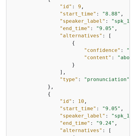
"id"
: 
9
,

"start_time"
: 
"8.88"
,

"speaker_label"
: 
"spk_1"
,

"end_time"
: 
"9.05"
,

"alternatives"
: [

{
"confidence"
: 
"0.
"content"
: 
"about
                    }

                ],

"type"
: 
"pronunciation"
            },

{
"id"
: 
10
,

"start_time"
: 
"9.05"
,

"speaker_label"
: 
"spk_1"
,

"end_time"
: 
"9.24"
,

"alternatives"
: [
