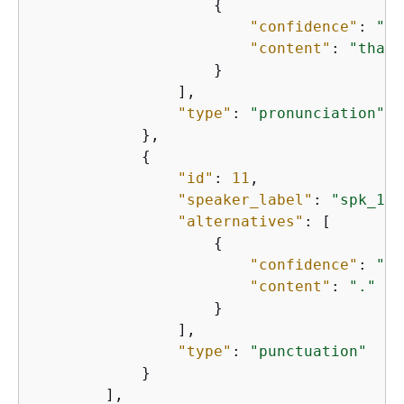
{
"confidence"
: 
"1.
"content"
: 
"that"
                    }

                ],

"type"
: 
"pronunciation"
            },

{
"id"
: 
11
,

"speaker_label"
: 
"spk_1"
,

"alternatives"
: [

{
"confidence"
: 
"0.
"content"
: 
"."
                    }

                ],

"type"
: 
"punctuation"
            }

        ],
