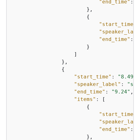
"end_time"
: 
"
                        },

{
"start_time"
:
"speaker_labe
"end_time"
: 
"
                        }

                    ]

                },

{
"start_time"
: 
"8.49"
,

"speaker_label"
: 
"spk
"end_time"
: 
"9.24"
,

"items"
: [

{
"start_time"
:
"speaker_labe
"end_time"
: 
"
                        },
