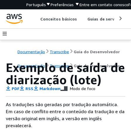
Português
Preferências
Entre em contato conosco
F
Conceitos básicos
Guias de serviço
Documentação
Transcribe
Guia do Desenvolvedor
Exemplo de saída de
Documentação
Transcribe
Guia do Desenvolvedor
diarização (lote)
PDF
RSS
Markdown
Modo de foco
As traduções são geradas por tradução automática.
Em caso de conflito entre o conteúdo da tradução e da
versão original em inglês, a versão em inglês
prevalecerá.