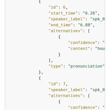
{
"id"
: 
6
,

"start_time"
: 
"6.26"
,

"speaker_label"
: 
"spk_0"
,

"end_time"
: 
"6.88"
,

"alternatives"
: [

{
"confidence"
: 
"1.
"content"
: 
"hour"
                    }

                ],

"type"
: 
"pronunciation"
            },

{
"id"
: 
7
,

"speaker_label"
: 
"spk_0"
,

"alternatives"
: [

{
"confidence"
: 
"0.