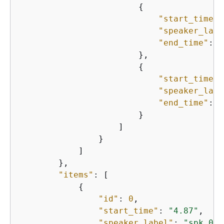
{
"start_time"
:
"speaker_labe
"end_time"
: 
"
                        },

{
"start_time"
:
"speaker_labe
"end_time"
: 
"
                        }                
                    ]

                }

            ]

        },

"items"
: [            

{
"id"
: 
0
,

"start_time"
: 
"4.87"
,

"speaker_label"
: 
"spk_0"
,
