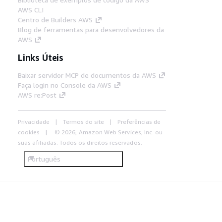
AWS CLI
Centro de Builders AWS
Blog de ferramentas para desenvolvedores da
AWS
Links Úteis
Baixar servidor MCP de documentos da AWS
Faça login no Console da AWS
AWS re:Post
Privacidade
Termos do site
Preferências de
cookies
© 2026, Amazon Web Services, Inc. ou
suas afiliadas. Todos os direitos reservados.
Português