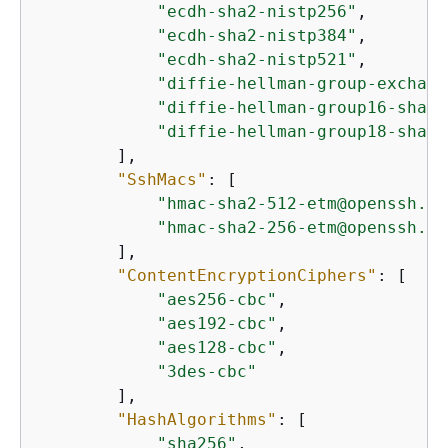
"ecdh-sha2-nistp256"
,

"ecdh-sha2-nistp384"
,

"ecdh-sha2-nistp521"
,

"diffie-hellman-group-exchang
"diffie-hellman-group16-sha51
"diffie-hellman-group18-sha51
        ],

"SshMacs"
: [

"hmac-sha2-512-etm@openssh.co
"hmac-sha2-256-etm@openssh.co
        ],

"ContentEncryptionCiphers"
: [

"aes256-cbc"
,

"aes192-cbc"
,

"aes128-cbc"
,

"3des-cbc"
        ],

"HashAlgorithms"
: [

"sha256"
,
