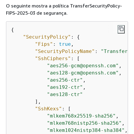
O seguinte mostra a política TransferSecurityPolicy-
FIPS-2025-03 de segurança.
{
"SecurityPolicy"
: 
{
"Fips"
: 
true
,

"SecurityPolicyName"
: 
"TransferSe
"SshCiphers"
: [

"aes256-gcm@openssh.com"
,

"aes128-gcm@openssh.com"
,

"aes256-ctr"
,

"aes192-ctr"
,

"aes128-ctr"
        ],

"SshKexs"
: [

"mlkem768x25519-sha256"
,

"mlkem768nistp256-sha256"
,

"mlkem1024nistp384-sha384"
,
