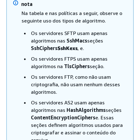
nota
Na tabela e nas políticas a seguir, observe o
seguinte uso dos tipos de algoritmo.
Os servidores SFTP usam apenas
algoritmos nas
SshMacs
seções
SshCiphers
SshKexs
, e.
Os servidores FTPS usam apenas
algoritmos na
TlsCiphers
seção.
Os servidores FTP, como não usam
criptografia, não usam nenhum desses
algoritmos.
Os servidores AS2 usam apenas
algoritmos nas
HashAlgorithms
seções
ContentEncryptionCiphers
e. Essas
seções definem algoritmos usados para
criptografar e assinar o conteúdo do
arquivo.