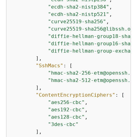
"ecdh-sha2-nistp384"
,

"ecdh-sha2-nistp521"
,

"curve25519-sha256"
,

"curve25519-sha256@libssh.org
"diffie-hellman-group18-sha51
"diffie-hellman-group16-sha51
"diffie-hellman-group-exchang
        ],

"SshMacs"
: [

"hmac-sha2-256-etm@openssh.co
"hmac-sha2-512-etm@openssh.co
        ],

"ContentEncryptionCiphers"
: [

"aes256-cbc"
,

"aes192-cbc"
,

"aes128-cbc"
,

"3des-cbc"
        ],
