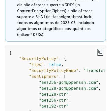
ela não oferece suporte a 3DES (in
ContentEncryptionCiphers) e não oferece
suporte a SHA1 (in HashAlgorithms). Inclui
todos os algoritmos de 2025-03, incluindo
algoritmos criptográficos pós-quânticos
(mlkem* KEXs).
{
"SecurityPolicy"
: 
{
"Fips"
: 
false
,

"SecurityPolicyName"
: 
"TransferSe
"SshCiphers"
: [

"aes256-gcm@openssh.com"
,

"aes128-gcm@openssh.com"
,

"aes128-ctr"
,

"aes256-ctr"
,

"aes192-ctr"