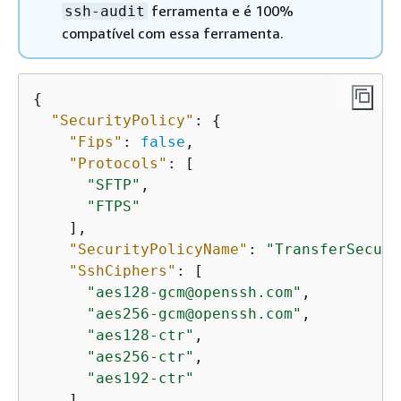
ferramenta e é 100%
ssh-audit
compatível com essa ferramenta.
{
"SecurityPolicy"
: 
{
"Fips"
: 
false
,

"Protocols"
: [

"SFTP"
,

"FTPS"
    ],

"SecurityPolicyName"
: 
"TransferSecuri
"SshCiphers"
: [

"aes128-gcm@openssh.com"
,

"aes256-gcm@openssh.com"
,

"aes128-ctr"
,

"aes256-ctr"
,

"aes192-ctr"
    ],
