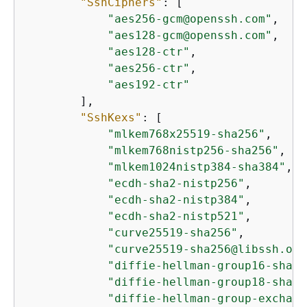
"SshCiphers"
: [

"aes256-gcm@openssh.com"
,

"aes128-gcm@openssh.com"
,

"aes128-ctr"
,

"aes256-ctr"
,

"aes192-ctr"
        ],

"SshKexs"
: [

"mlkem768x25519-sha256"
,

"mlkem768nistp256-sha256"
,

"mlkem1024nistp384-sha384"
,

"ecdh-sha2-nistp256"
,

"ecdh-sha2-nistp384"
,

"ecdh-sha2-nistp521"
,

"curve25519-sha256"
,

"curve25519-sha256@libssh.org
"diffie-hellman-group16-sha51
"diffie-hellman-group18-sha51
"diffie-hellman-group-exchang