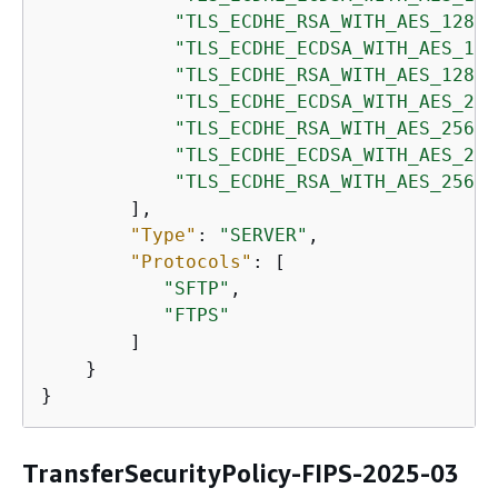
"TLS_ECDHE_RSA_WITH_AES_128_G
"TLS_ECDHE_ECDSA_WITH_AES_128
"TLS_ECDHE_RSA_WITH_AES_128_C
"TLS_ECDHE_ECDSA_WITH_AES_256
"TLS_ECDHE_RSA_WITH_AES_256_G
"TLS_ECDHE_ECDSA_WITH_AES_256
"TLS_ECDHE_RSA_WITH_AES_256_C
        ],

"Type"
: 
"SERVER"
,

"Protocols"
: [

"SFTP"
,

"FTPS"
        ]

    }

}
TransferSecurityPolicy-FIPS-2025-03