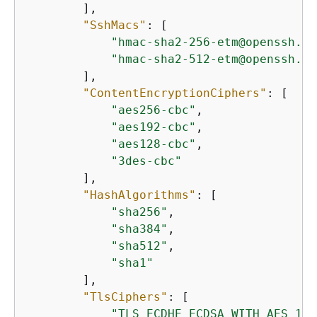
        ],

"SshMacs"
: [

"hmac-sha2-256-etm@openssh.co
"hmac-sha2-512-etm@openssh.co
        ],

"ContentEncryptionCiphers"
: [

"aes256-cbc"
,

"aes192-cbc"
,

"aes128-cbc"
,

"3des-cbc"
        ],

"HashAlgorithms"
: [

"sha256"
,

"sha384"
,

"sha512"
,

"sha1"
        ],

"TlsCiphers"
: [

"TLS_ECDHE_ECDSA_WITH_AES_128