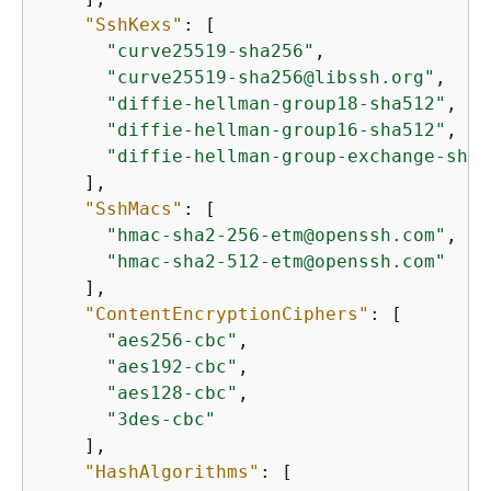
"SshKexs"
: [

"curve25519-sha256"
,

"curve25519-sha256@libssh.org"
,

"diffie-hellman-group18-sha512"
,

"diffie-hellman-group16-sha512"
,

"diffie-hellman-group-exchange-sha2
    ],

"SshMacs"
: [

"hmac-sha2-256-etm@openssh.com"
,

"hmac-sha2-512-etm@openssh.com"
    ],

"ContentEncryptionCiphers"
: [

"aes256-cbc"
,

"aes192-cbc"
,

"aes128-cbc"
,

"3des-cbc"
    ],

"HashAlgorithms"
: [
