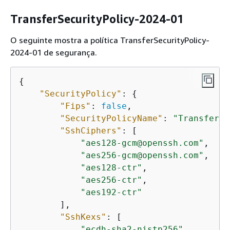
TransferSecurityPolicy-2024-01
O seguinte mostra a política TransferSecurityPolicy-
2024-01 de segurança.
{
"SecurityPolicy"
: 
{
"Fips"
: 
false
,

"SecurityPolicyName"
: 
"TransferSe
"SshCiphers"
: [

"aes128-gcm@openssh.com"
,

"aes256-gcm@openssh.com"
,

"aes128-ctr"
,

"aes256-ctr"
,

"aes192-ctr"
        ],

"SshKexs"
: [

"ecdh-sha2-nistp256"
,
