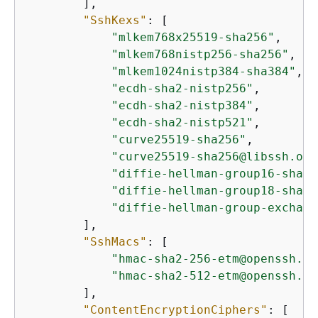
        ],

"SshKexs"
: [

"mlkem768x25519-sha256"
,

"mlkem768nistp256-sha256"
,

"mlkem1024nistp384-sha384"
,

"ecdh-sha2-nistp256"
,

"ecdh-sha2-nistp384"
,

"ecdh-sha2-nistp521"
,

"curve25519-sha256"
,

"curve25519-sha256@libssh.org
"diffie-hellman-group16-sha51
"diffie-hellman-group18-sha51
"diffie-hellman-group-exchang
        ],

"SshMacs"
: [

"hmac-sha2-256-etm@openssh.co
"hmac-sha2-512-etm@openssh.co
        ],

"ContentEncryptionCiphers"
: [
