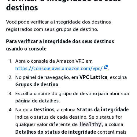
para
destinos
considerar
um destino
Você pode verificar a integridade dos destinos
como não
registrados com seus grupos de destino.
íntegro. O
intervalo é
Para verificar a integridade dos seus destinos
de 2 a 10. O
usando o console
padrão é 2.
Abra o console da Amazon VPC em
Especifique 0
https://console.aws.amazon.com/vpc/
.
para
No painel de navegação, em
VPC Lattice
, escolha
redefinir
Grupos de destino
.
essa
configuração
Escolha o nome do grupo de destino para abrir sua
para o valor
página de detalhes.
padrão.
Na guia
Destinos
, a coluna
Status da integridade
Matcher
O códigos a
indica o status de cada destino. Se o status for
serem
qualquer valor diferente de
, a coluna
Healthy
usados ao
Detalhes do status de integridade
conterá mais