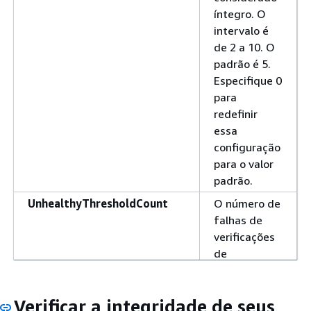
íntegro. O
intervalo é
de 2 a 10. O
padrão é 5.
Especifique 0
para
redefinir
essa
configuração
para o valor
padrão.
UnhealthyThresholdCount
O número de
falhas de
verificações
de
integridade
consecutivas
Verificar a integridade de seus
necessárias