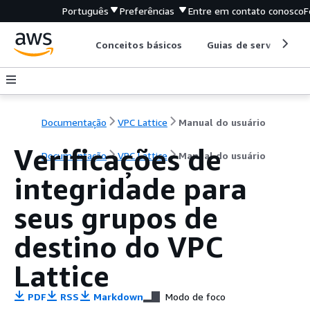
Português
Preferências
Entre em contato conosco
F
Conceitos básicos
Guias de serviço
Documentação
VPC Lattice
Manual do usuário
Verificações de
Documentação
VPC Lattice
Manual do usuário
integridade para
seus grupos de
destino do VPC
Lattice
PDF
RSS
Markdown
Modo de foco