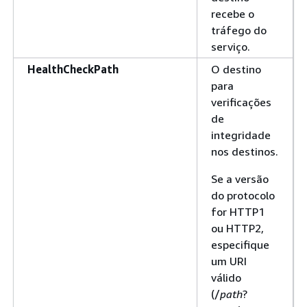
recebe o
tráfego do
serviço.
HealthCheckPath
O destino
para
verificações
de
integridade
nos destinos.
Se a versão
do protocolo
for HTTP1
ou HTTP2,
especifique
um URI
válido
(/
path
?