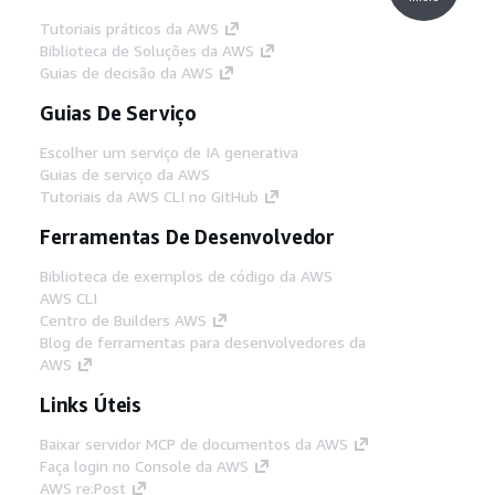
Tutoriais práticos da AWS
Biblioteca de Soluções da AWS
Guias de decisão da AWS
Guias De Serviço
Escolher um serviço de IA generativa
Guias de serviço da AWS
Tutoriais da AWS CLI no GitHub
Ferramentas De Desenvolvedor
Biblioteca de exemplos de código da AWS
AWS CLI
Centro de Builders AWS
Blog de ferramentas para desenvolvedores da
AWS
Links Úteis
Baixar servidor MCP de documentos da AWS
Faça login no Console da AWS
AWS re:Post