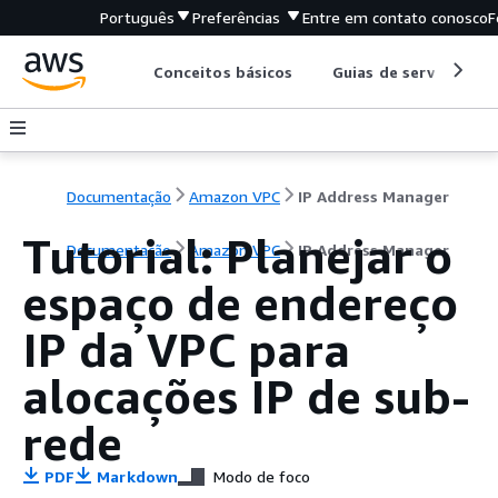
Português
Preferências
Entre em contato conosco
F
Conceitos básicos
Guias de serviço
Documentação
Amazon VPC
IP Address Manager
Tutorial: Planejar o
Documentação
Amazon VPC
IP Address Manager
espaço de endereço
IP da VPC para
alocações IP de sub-
rede
PDF
Markdown
Modo de foco