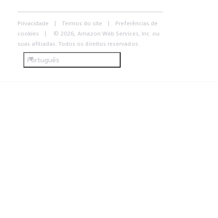
Privacidade
Termos do site
Preferências de
cookies
© 2026, Amazon Web Services, Inc. ou
suas afiliadas. Todos os direitos reservados.
Português