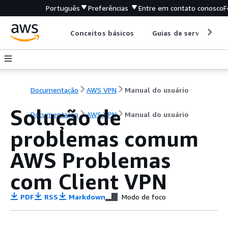
Português
Preferências
Entre em contato conosco
F
Conceitos básicos
Guias de serviço
Documentação
AWS VPN
Manual do usuário
Solução de
Documentação
AWS VPN
Manual do usuário
problemas comum
AWS Problemas
com Client VPN
PDF
RSS
Markdown
Modo de foco