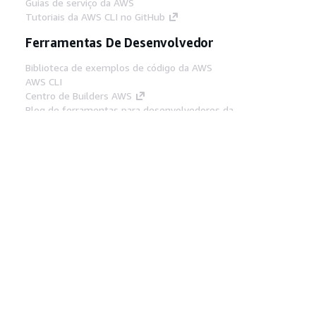
Guias de serviço da AWS
Tutoriais da AWS CLI no GitHub
Ferramentas De Desenvolvedor
Biblioteca de exemplos de código da AWS
AWS CLI
Centro de Builders AWS
Blog de ferramentas para desenvolvedores da
AWS
Links Úteis
Baixar servidor MCP de documentos da AWS
Faça login no Console da AWS
AWS re:Post
Privacidade
Termos do site
Preferências de
cookies
© 2026, Amazon Web Services, Inc. ou
suas afiliadas. Todos os direitos reservados.
Português