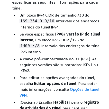
especificar as seguintes informações para cada
túnel:
Um bloco IPv4 CIDR de tamanho /30 do
intervalo dos endereços
169.254.0.0/16
internos do túnel IPv4 .
Se você especificou
IPv6
a
versão IP do túnel
interno
, um bloco IPv6 CIDR /126 do
intervalo dos endereços do túnel
fd00::/8
IPv6 interno.
A chave pré-compartilhada do IKE (PSK). As
seguintes versões são suportadas: IKEv1 ou
IKEv2.
Para editar as opções avançadas do túnel,
escolha
Editar opções de túnel
. Para obter
mais informações, consulte
Opções de túnel
VPN
.
(Opcional) Escolha
Habilitar
para o
registro
de atividades do túnel
para capturar