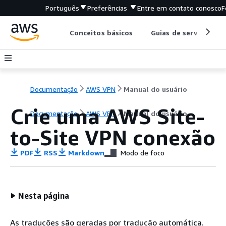
Português
Preferências
Entre em contato conosco
F
Conceitos básicos
Guias de serviço
Documentação
AWS VPN
Manual do usuário
Crie uma AWS Site-
Documentação
AWS VPN
Manual do usuário
to-Site VPN conexão
PDF
RSS
Markdown
Modo de foco
Nesta página
As traduções são geradas por tradução automática.