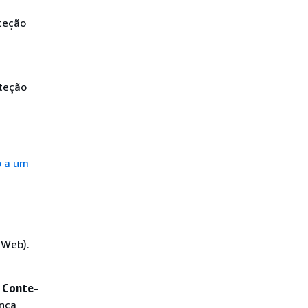
teção
oteção
o a um
 Web).
o
Conte-
ança