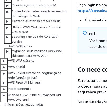
Faça login no n
Monetização do tráfego de IA
https://console
Proteção de dados e registro em log
de tráfego da Web
No painel de
Testar e ajustar as proteções do
Utilizar AWS WAF com a Amazon
CloudFront
nota
Segurança no uso do AWS WAF
Você pode
serviço
usando o 
AWS WAF cotas
Migrando seus recursos AWS WAF
clássicos para AWS WAF
AWS WAF clássico
AWS Shield
Comece co
AWS Shield diretor de segurança de
rede (versão prévia)
Este tutorial mo
AWS Firewall Manager
proteger suas a
Monitoramento
segurança pré-co
Usando a AWS Shield Advanced API
AWS WAF and
Neste tutorial, 
Informações relacionadas