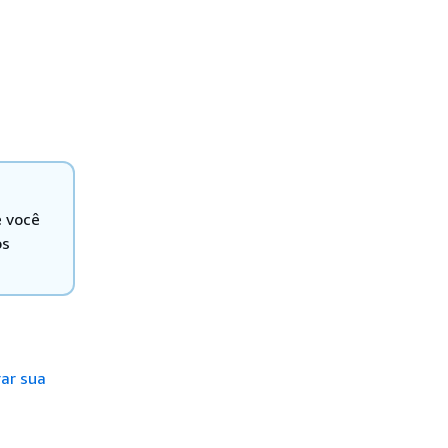
e você
os
ar sua