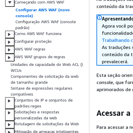
Começando com AWS WAF
conteúdo da trad
Configurar AWS WAF (novo
console)
Apresentando
Configuração AWS WAF (console
Agora você po
padrão)
funcionalidad
Como AWS WAF funciona
Trabalhando c
Configurar proteção
As traduções 
AWS WAF regras
conteúdo da tr
AWS WAF grupos de regras
prevalecerá.
Unidades de capacidade do Web ACL ()
WCUs
Esta seção orie
Componentes de solicitação da web
console, que for
de tamanho grande
Sintaxe de expressões regulares
aprimorados de 
compatíveis
Conjuntos de IP e conjuntos de
padrões regex
Acessar a
Solicitações e respostas
personalizadas da web
Rotulagem de solicitações da Web
Para acessar a 
Mitigação de ameaças inteligentes