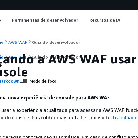
o
Ferramentas de desenvolvedor
Recursos de IA
ão
AWS WAF
Guia do desenvolvedor
ando a AWS WAF usar 
ão
AWS WAF
Guia do desenvolvedor
nsole
arkdown
Modo de foco
ma nova experiência de console para AWS WAF
 usar a experiência atualizada para acessar a AWS WAF func
r do console. Para obter mais detalhes, consulte
Trabalhand
 geradas por tradução automática. Em caso de conflito entr