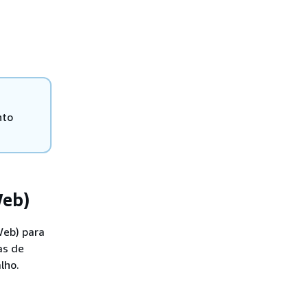
nto
Web)
Web) para
as de
lho.