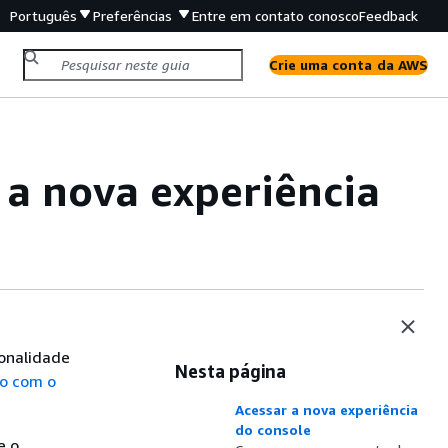
Português
Preferências
Entre em contato conosco
Feedback
Crie uma conta da AWS
a nova experiência
ionalidade
Nesta página
o com o
Acessar a nova experiência
do console
e o