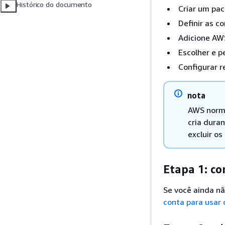
Histórico do documento
Criar um pa
Definir as c
Adicione AW
Escolher e p
Configurar 
nota
AWS norma
cria dura
excluir o
Etapa 1: c
Se você ainda n
conta para usar 