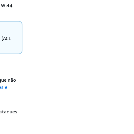
 Web).
 (ACL
 que não
es e
 ataques