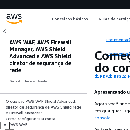
Conceitos básicos
Guias de serviç
Documentaç
AWS WAF, AWS Firewall
Manager, AWS Shield
Começ
Documentaç
Advanced e AWS Shield
diretor de segurança de
do co
rede
PDF
RSS
M
Guia do desenvolvedor
Apresentando u
O que são AWS WAF Shield Advanced,
Agora você pode
diretor de segurança de AWS Shield rede
em qualquer luga
e Firewall Manager?
console
.
Como configurar sua conta
AWS WAF
As traduções são