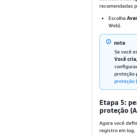
recomendadas pa
Escolha
Ava
Web).
nota
Se você e
Você cria
configura
proteção 
proteção 
Etapa 5: pe
proteção (
Agora você defin
registro em log.