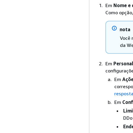
Em
Nome e 
Como opção, 
nota
Você 
da We
Em
Personal
configuraçõe
Em
Açõe
corresp
respost
Em
Conf
Limi
DDo
Ende