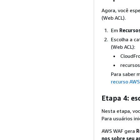
Agora, você esp
(Web ACL).
Em
Recursos
Escolha a ca
(Web ACL):
CloudFro
recursos
Para saber m
recurso AWS
Etapa 4: esc
Nesta etapa, voc
Para usuários i
AWS WAF gera
R
nos sobre seu a