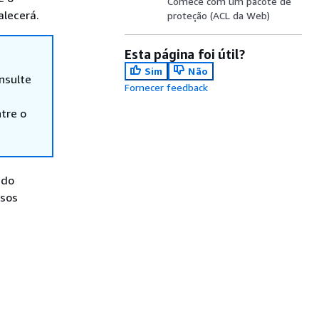
Comece com um pacote de
alecerá.
proteção (ACL da Web)
Esta página foi útil?
Sim
Não
nsulte
Fornecer feedback
tre o
 do
rsos