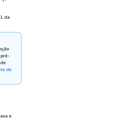
CL da
opção
 pré-
 de
te de
taxa e