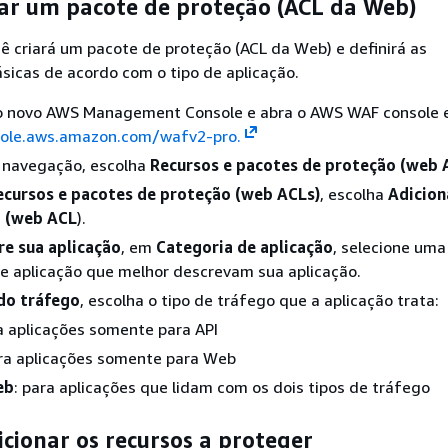
iar um pacote de proteção (ACL da Web)
ê criará um pacote de proteção (ACL da Web) e definirá as
sicas de acordo com o tipo de aplicação.
no novo AWS Management Console e abra o AWS WAF console
sole.aws.amazon.com/wafv2-pro.
e navegação, escolha
Recursos e pacotes de proteção (web 
ecursos e pacotes de proteção (web ACLs)
, escolha
Adicion
o (web ACL
).
re sua aplicação
, em
Categoria de aplicação
, selecione uma
e aplicação que melhor descrevam sua aplicação.
do tráfego
, escolha o tipo de tráfego que a aplicação trata:
ra aplicações somente para API
ara aplicações somente para Web
eb
: para aplicações que lidam com os dois tipos de tráfego
icionar os recursos a proteger