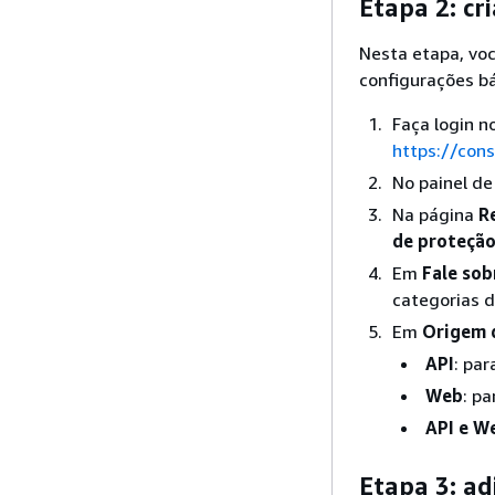
Etapa 2: cr
Nesta etapa, voc
configurações bá
Faça login 
https://con
No painel d
Na página
R
de proteçã
Em
Fale sob
categorias d
Em
Origem 
API
: pa
Web
: p
API e W
Etapa 3: ad