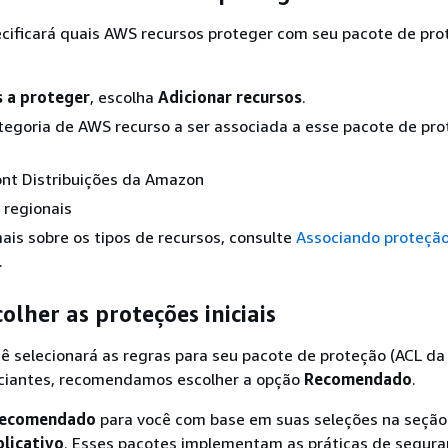
ecificará quais AWS recursos proteger com seu pacote de pro
 a proteger
, escolha
Adicionar recursos
.
tegoria de AWS recurso a ser associada a esse pacote de pr
nt Distribuições da Amazon
 regionais
ais sobre os tipos de recursos, consulte
Associando proteçã
.
olher as proteções iniciais
ê selecionará as regras para seu pacote de proteção (ACL da
niciantes, recomendamos escolher a opção
Recomendado
.
ecomendado
para você com base em suas seleções na seçã
plicativo
. Esses pacotes implementam as práticas de segur