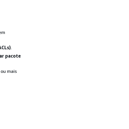
 em
ACLs)
.
ar pacote
 ou mais