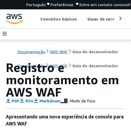
Português
Preferências
Entre em contato conosco
F
Conceitos básicos
Guias de serviço
Documentação
AWS WAF
Guia do desenvolvedor
Registro e
Documentação
AWS WAF
Guia do desenvolvedor
monitoramento em
AWS WAF
PDF
RSS
Markdown
Modo de foco
Apresentando uma nova experiência de console para
AWS WAF