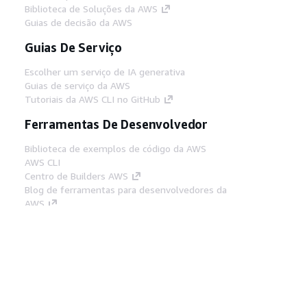
Biblioteca de Soluções da AWS
Guias de decisão da AWS
Guias De Serviço
Escolher um serviço de IA generativa
Guias de serviço da AWS
Tutoriais da AWS CLI no GitHub
Ferramentas De Desenvolvedor
Biblioteca de exemplos de código da AWS
AWS CLI
Centro de Builders AWS
Blog de ferramentas para desenvolvedores da
AWS
Links Úteis
Baixar servidor MCP de documentos da AWS
Faça login no Console da AWS
AWS re:Post