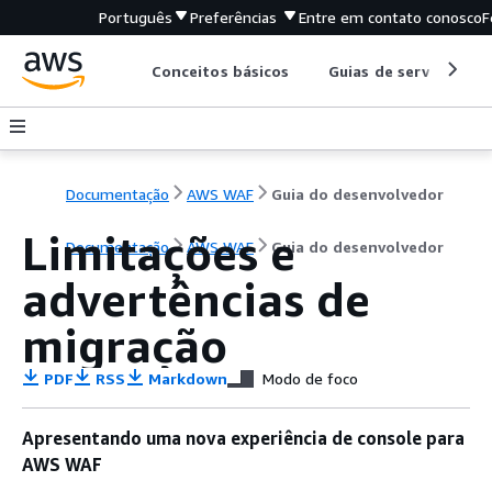
Português
Preferências
Entre em contato conosco
F
Conceitos básicos
Guias de serviço
Documentação
AWS WAF
Guia do desenvolvedor
Limitações e
Documentação
AWS WAF
Guia do desenvolvedor
advertências de
migração
PDF
RSS
Markdown
Modo de foco
Apresentando uma nova experiência de console para
AWS WAF