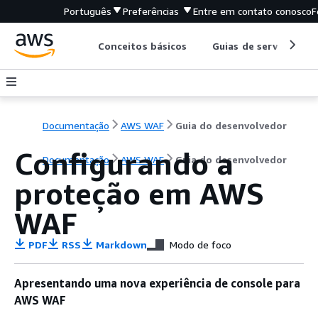
Português
Preferências
Entre em contato conosco
F
Conceitos básicos
Guias de serviço
Documentação
AWS WAF
Guia do desenvolvedor
Configurando a
Documentação
AWS WAF
Guia do desenvolvedor
proteção em AWS
WAF
PDF
RSS
Markdown
Modo de foco
Apresentando uma nova experiência de console para
AWS WAF