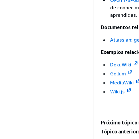
OPS11-BP08 
de conhecime
aprendidas.
Documentos rel
Atlassian: 
Exemplos relaci
DokuWiki
Gollum
MediaWiki
Wiki.js
Próximo tópico:
Tópico anterior