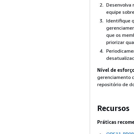
Desenvolva r
equipe sobre
Identifique
gerenciamen
que os memb
priorizar qu
Periodicamen
desatualizad
Nível de esforç
gerenciamento d
repositório de 
Recursos
Práticas recome