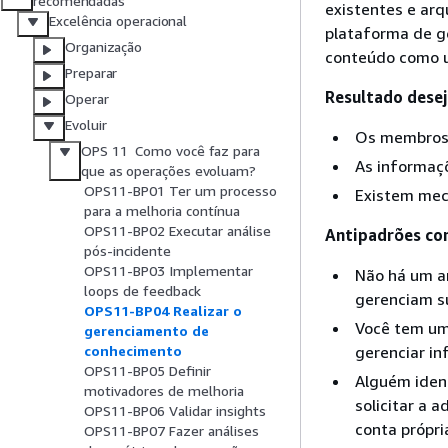
recomendadas
existentes e ar
Excelência operacional
plataforma de g
Organização
conteúdo como u
Preparar
Resultado dese
Operar
Evoluir
Os membros 
OPS 11 Como você faz para
As informaç
que as operações evoluam?
OPS11-BP01 Ter um processo
Existem meca
para a melhoria contínua
OPS11-BP02 Executar análise
Antipadrões co
pós-incidente
OPS11-BP03 Implementar
Não há um a
loops de feedback
gerenciam su
OPS11-BP04 Realizar o
Você tem um
gerenciamento de
gerenciar i
conhecimento
OPS11-BP05 Definir
Alguém iden
motivadores de melhoria
solicitar a 
OPS11-BP06 Validar insights
conta própri
OPS11-BP07 Fazer análises