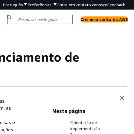
Português
Preferências
Entre em contato conosco
Feedback
Crie uma conta da AWS
enciamento de
as
m, as
Nesta página
cisas e
Orientação de
implementação
mações