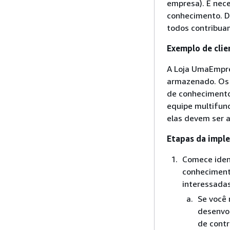
empresa). É nece
conhecimento. D
todos contribua
Exemplo de clie
A Loja UmaEmpre
armazenado. Os 
de conhecimento
equipe multifunc
elas devem ser a
Etapas da impl
Comece iden
conheciment
interessada
Se você 
desenvol
de contr