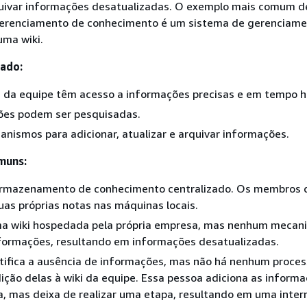
quivar informações desatualizadas. O exemplo mais comum 
erenciamento de conhecimento é um sistema de gerenciame
ma wiki.
jado:
da equipe têm acesso a informações precisas e em tempo há
ões podem ser pesquisadas.
nismos para adicionar, atualizar e arquivar informações.
muns:
rmazenamento de conhecimento centralizado. Os membros 
as próprias notas nas máquinas locais.
a wiki hospedada pela própria empresa, mas nenhum mecan
nformações, resultando em informações desatualizadas.
tifica a ausência de informações, mas não há nenhum proces
adição delas à wiki da equipe. Essa pessoa adiciona as inform
a, mas deixa de realizar uma etapa, resultando em uma inter