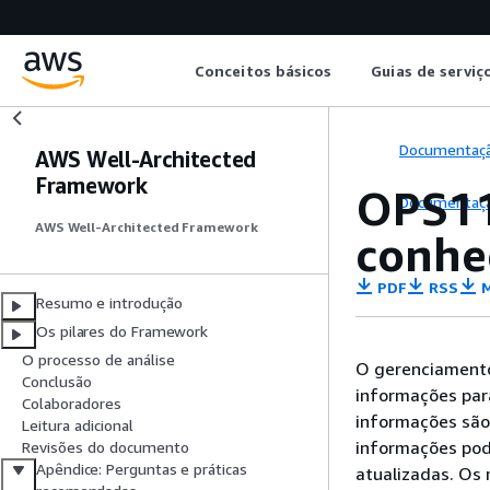
Conceitos básicos
Guias de serviç
Documentaç
AWS Well-Architected
Framework
OPS11
Documentaç
AWS Well-Architected Framework
conhe
PDF
RSS
M
Resumo e introdução
Os pilares do Framework
O processo de análise
O gerenciamento
Conclusão
informações para
Colaboradores
informações são 
Leitura adicional
informações pod
Revisões do documento
Apêndice: Perguntas e práticas
atualizadas. Os 