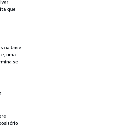
ivar
ita que
s na base
te, uma
rmina se
o
ere
ositório