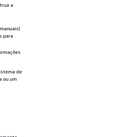
trua a
 manuais)
s para
formações
sistema de
a ou um