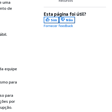
Recursos
de uma
nto de
Esta página foi útil?
Sim
Não
Fornecer feedback
bil.
da equipe
ismo para
so para
ações por
rupção.