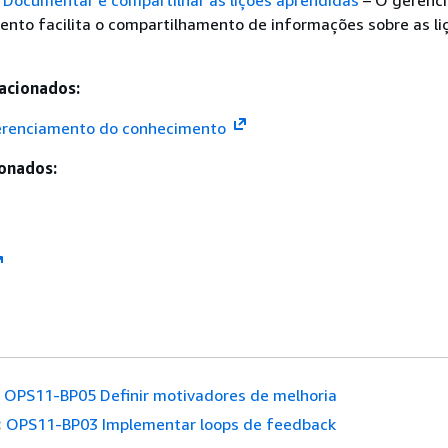
Documentar e compartilhar as lições aprendidas
– O gerenc
nto facilita o compartilhamento de informações sobre as li
acionados:
gerenciamento do conhecimento
onados:
OPS11-BP05 Definir motivadores de melhoria
:
OPS11-BP03 Implementar loops de feedback