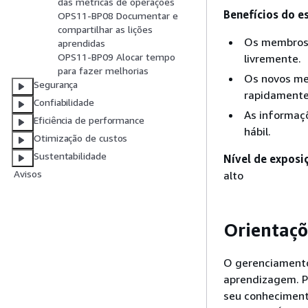
das métricas de operações
Benefícios do e
OPS11-BP08 Documentar e
compartilhar as lições
Os membros 
aprendidas
OPS11-BP09 Alocar tempo
livremente.
para fazer melhorias
Os novos me
Segurança
rapidamente
Confiabilidade
As informaç
Eficiência de performance
hábil.
Otimização de custos
Sustentabilidade
Nível de exposi
Avisos
alto
Orientaçõ
O gerenciamento
aprendizagem. Pa
seu conheciment