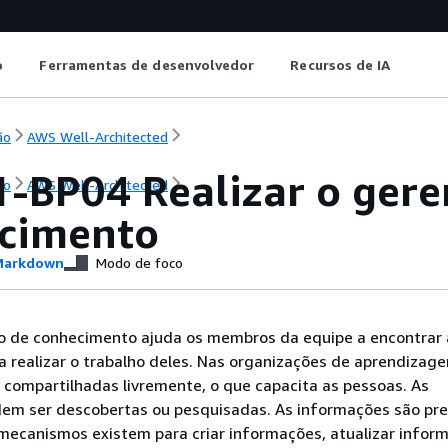
o
Ferramentas de desenvolvedor
Recursos de IA
ão
AWS Well-Architected
-BP04 Realizar o ger
ão
AWS Well-Architected
cimento
arkdown
Modo de foco
 de conhecimento ajuda os membros da equipe a encontrar 
 realizar o trabalho deles. Nas organizações de aprendizage
compartilhadas livremente, o que capacita as pessoas. As
em ser descobertas ou pesquisadas. As informações são pre
mecanismos existem para criar informações, atualizar infor