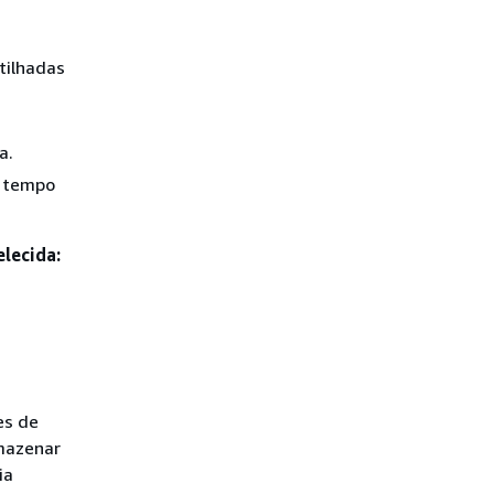
tilhadas
a.
m tempo
lecida:
es de
rmazenar
ia