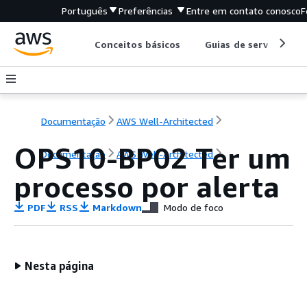
Português
Preferências
Entre em contato conosco
F
Conceitos básicos
Guias de serviço
Documentação
AWS Well-Architected
OPS10-BP02 Ter um
Documentação
AWS Well-Architected
processo por alerta
PDF
RSS
Markdown
Modo de foco
Nesta página